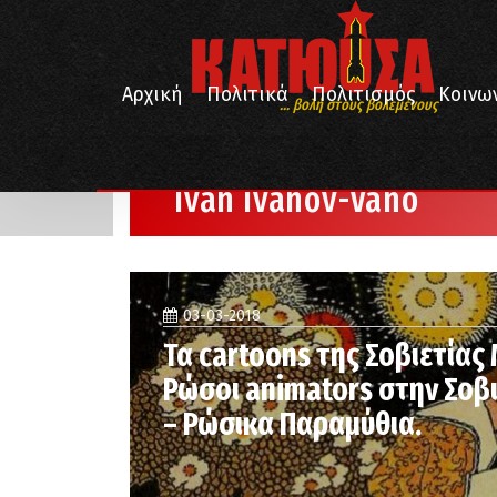
Αρχική
Πολιτικά
Πολιτισμός
Κοινω
... βολή στους βολεμένους
/
Αρχική
Ivan Ivanov-Vano
Ivan Ivanov-Vano
03-03-2018
Τα cartoons της Σοβιετίας 
Ρώσοι animators στην Σοβ
– Ρώσικα Παραμύθια.