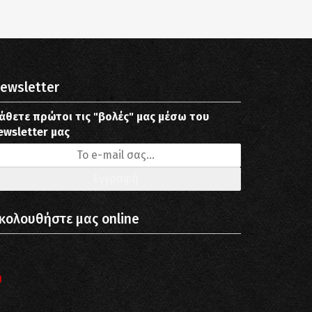
ewsletter
άθετε πρώτοι τις "βολές" μας μέσω του
ewsletter μας
κολουθήστε μας online