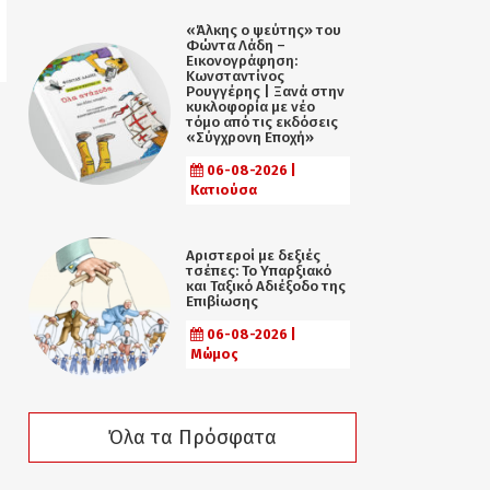
«Άλκης ο ψεύτης» του
Φώντα Λάδη –
Εικονογράφηση:
Κωνσταντίνος
Ρουγγέρης | Ξανά στην
κυκλοφορία με νέο
τόμο από τις εκδόσεις
«Σύγχρονη Εποχή»
06-08-2026 |
Κατιούσα
Αριστεροί με δεξιές
τσέπες: Το Υπαρξιακό
και Ταξικό Αδιέξοδο της
Επιβίωσης
06-08-2026 |
Μώμος
Όλα τα Πρόσφατα