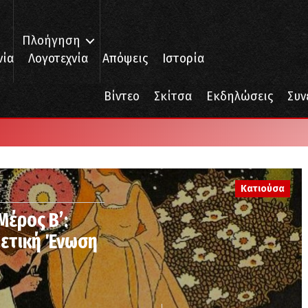
Πλοήγηση
νία
Λογοτεχνία
Απόψεις
Ιστορία
Βίντεο
Σκίτσα
Εκδηλώσεις
Συν
Κατιούσα
Μέρος Β’:
ιετική Ένωση