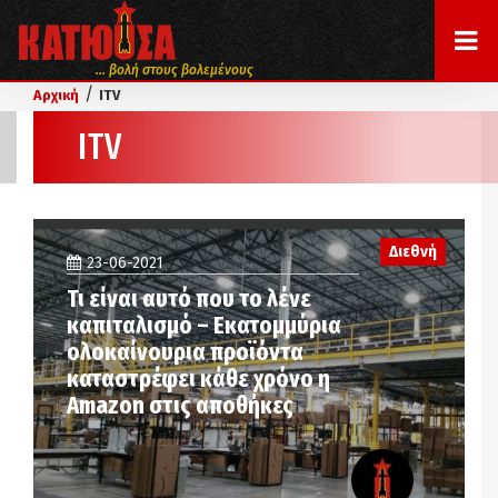
... βολή στους βολεμένους
/
Αρχική
ITV
ITV
Διεθνή
23-06-2021
Τι είναι αυτό που το λένε
καπιταλισμό – Εκατομμύρια
ολοκαίνουρια προϊόντα
καταστρέφει κάθε χρόνο η
Amazon στις αποθήκες