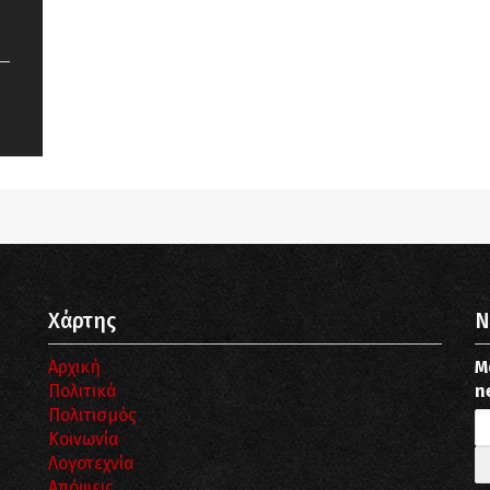
Notice
: Undefined offset: 9 in
/srv/katiousa/pub_dir/wp-includes/class-wp-
query.php
on line
3403
Χάρτης
N
Αρχική
Μ
Πολιτικά
n
Πολιτισμός
Κοινωνία
Λογοτεχνία
Απόψεις