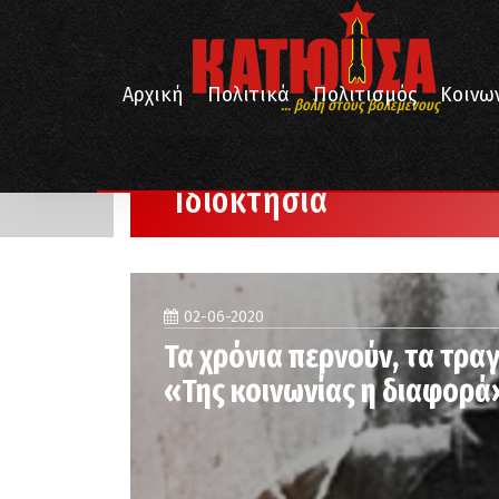
Αρχική
Πολιτικά
Πολιτισμός
Κοινω
... βολή στους βολεμένους
/
Αρχική
Ιδιοκτησία
Ιδιοκτησία
02-06-2020
Τα χρόνια περνούν, τα τραγ
«Της κοινωνίας η διαφορά