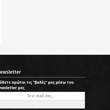
ewsletter
άθετε πρώτοι τις "βολές" μας μέσω του
ewsletter μας