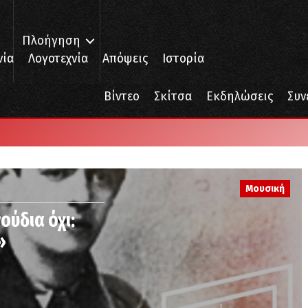
Πλοήγηση
νία
Λογοτεχνία
Απόψεις
Ιστορία
Βίντεο
Σκίτσα
Εκδηλώσεις
Συν
Μουσική
ούδια όχι:
»