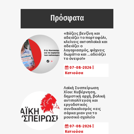
Πρόσφατα
«Βάζεις βενζίνη και
αδειάζει το πορτοφόλι,
κλείνεις ακτοπλοϊκά και
αδειάζει ο
λογαριασμός, ψάχνεις
δωμάτιο και …αδειάζει
το όνειρο!»
07-08-2026 |
Κατιούσα
Λαϊκή Συσπείρωση
Χίου: Κυβέρνηση,
δημοτική αρχή, βολική
αντιπολίτευση και
εργοδοτικός
συνδικαλισμός «εις
σάρκα μια» για το
μουσικό σχολείο
07-08-2026 |
Κατιούσα