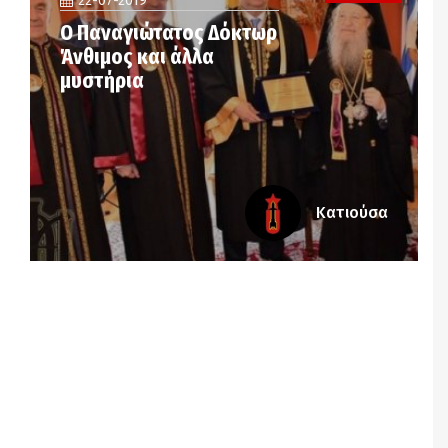
22-07-2019
Ο Παναγιώτατος Δόκτωρ
Άνθιμος και άλλα
μυστήρια
Κατιούσα
Notice
: Undefined offset: 3 in
/srv/katiousa/pub_dir/wp-includes/class-wp-
query.php
on line
3403
Notice
: Undefined offset: 4 in
/srv/katiousa/pub_dir/wp-includes/class-wp-