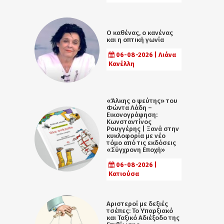
Ο καθένας, ο κανένας
και η οπτική γωνία
06-08-2026 | Λιάνα
Κανέλλη
«Άλκης ο ψεύτης» του
Φώντα Λάδη –
Εικονογράφηση:
Κωνσταντίνος
Ρουγγέρης | Ξανά στην
κυκλοφορία με νέο
τόμο από τις εκδόσεις
«Σύγχρονη Εποχή»
06-08-2026 |
Κατιούσα
Αριστεροί με δεξιές
τσέπες: Το Υπαρξιακό
και Ταξικό Αδιέξοδο της