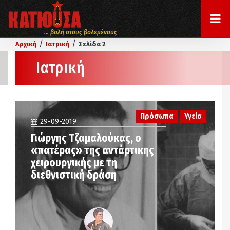
... βολή στους βολεμένους
/
/
Αρχική
Ιατρική
Σελίδα 2
Ιατρική
Πρόσωπα
Υγεία
29-09-2019
Γιώργης Τζαμαλούκας, ο
«πατέρας» της αντάρτικης
χειρουργικής με τη
διεθνιστική δράση