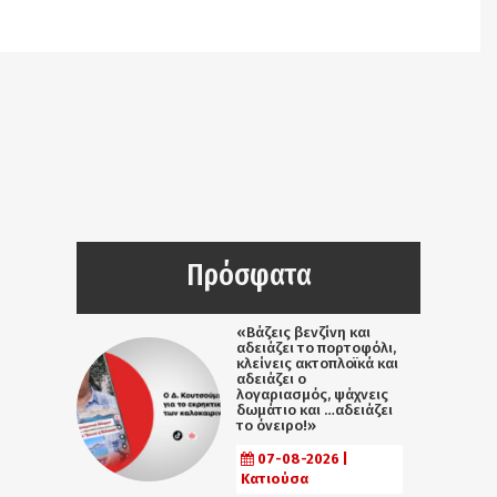
/srv/katiousa/pub_dir/wp-includes/class-wp-
query.php
on line
3403
Πρόσφατα
«Βάζεις βενζίνη και
αδειάζει το πορτοφόλι,
κλείνεις ακτοπλοϊκά και
αδειάζει ο
λογαριασμός, ψάχνεις
δωμάτιο και …αδειάζει
το όνειρο!»
07-08-2026 |
Κατιούσα