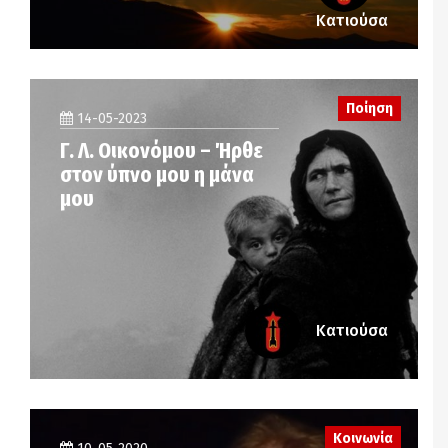
Κατιούσα
Ποίηση
14-05-2023
Γ. Λ. Οικονόμου – Ήρθε
στον ύπνο μου η μάνα
μου
Κατιούσα
Κοινωνία