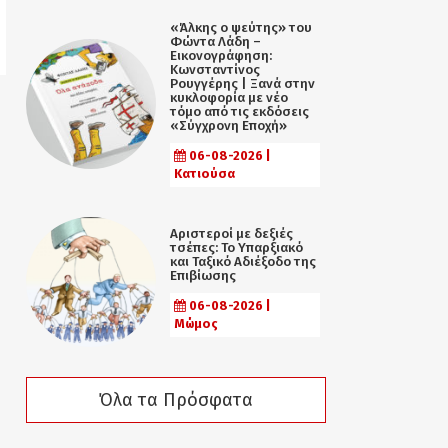
«Άλκης ο ψεύτης» του
Φώντα Λάδη –
Εικονογράφηση:
Κωνσταντίνος
Ρουγγέρης | Ξανά στην
κυκλοφορία με νέο
τόμο από τις εκδόσεις
«Σύγχρονη Εποχή»
06-08-2026 |
Κατιούσα
Αριστεροί με δεξιές
τσέπες: Το Υπαρξιακό
και Ταξικό Αδιέξοδο της
Επιβίωσης
06-08-2026 |
Μώμος
Όλα τα Πρόσφατα