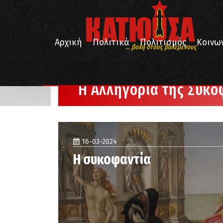
Αρχική
Πολιτικά
Πολιτισμός
Κοινω
... βολή στους βολεμένους
/
Αρχική
Η Αλληγορία της Συκοφαντίας
Η Αλληγορία της Συκο
16-03-2024
Η συκοφαντία