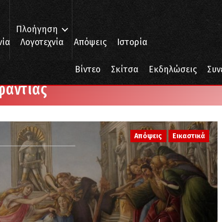
Πλοήγηση
νία
Λογοτεχνία
Απόψεις
Ιστορία
Βίντεο
Σκίτσα
Εκδηλώσεις
Συν
φαντίας
Απόψεις
Εικαστικά