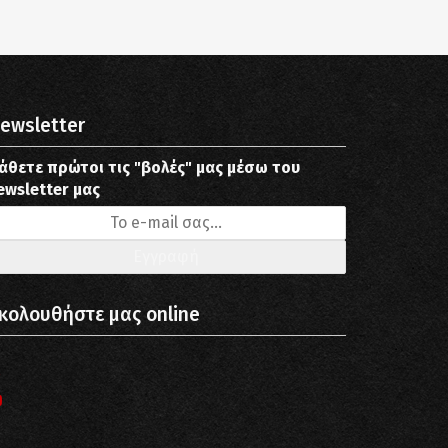
ewsletter
άθετε πρώτοι τις "βολές" μας μέσω του
ewsletter μας
κολουθήστε μας online