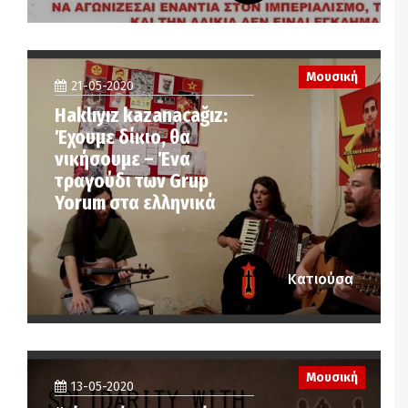
Μουσική
21-05-2020
Haklıyız kazanacağız:
Έχουμε δίκιο, θα
νικήσουμε – Ένα
τραγούδι των Grup
Yorum στα ελληνικά
Κατιούσα
Μουσική
13-05-2020