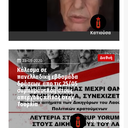
Κατιούσα
Διεθνή
23-05-2020
Κάλεσμα σε
πανελλαδική εβδομάδα
δράσεων απο τις 25/05
συμπαράσταση στους
απεργούς πείνας στην
Τουρκία
Κατιούσα