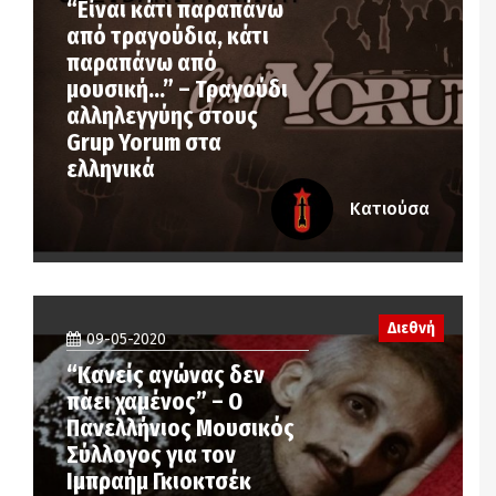
“Είναι κάτι παραπάνω
από τραγούδια, κάτι
παραπάνω από
μουσική…” – Τραγούδι
αλληλεγγύης στους
Grup Yorum στα
ελληνικά
Κατιούσα
Διεθνή
09-05-2020
“Κανείς αγώνας δεν
πάει χαμένος” – Ο
Πανελλήνιος Μουσικός
Σύλλογος για τον
Ιμπραήμ Γκιοκτσέκ