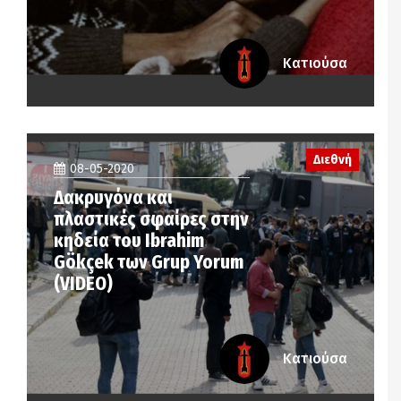
Κατιούσα
Διεθνή
08-05-2020
Δακρυγόνα και
πλαστικές σφαίρες στην
κηδεία του Ibrahim
Gökçek των Grup Yorum
(VIDEO)
Κατιούσα