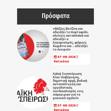
Πρόσφατα
«Βάζεις βενζίνη και
αδειάζει το πορτοφόλι,
κλείνεις ακτοπλοϊκά και
αδειάζει ο
λογαριασμός, ψάχνεις
δωμάτιο και …αδειάζει
το όνειρο!»
07-08-2026 |
Κατιούσα
Λαϊκή Συσπείρωση
Χίου: Κυβέρνηση,
δημοτική αρχή, βολική
αντιπολίτευση και
εργοδοτικός
συνδικαλισμός «εις
σάρκα μια» για το
μουσικό σχολείο
07-08-2026 |
Κατιούσα