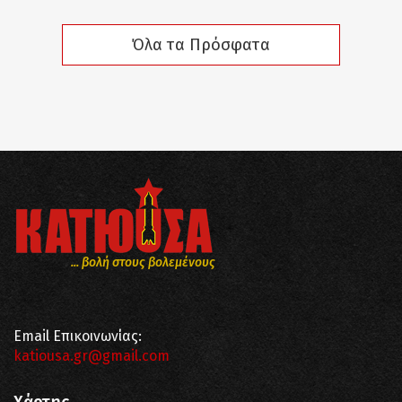
Όλα τα Πρόσφατα
... βολή στους βολεμένους
Email Επικοινωνίας:
katiousa.gr@gmail.com