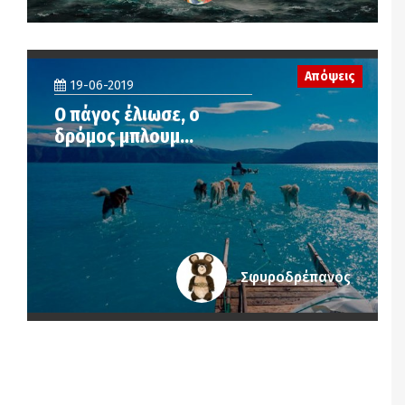
Απόψεις
19-06-2019
Ο πάγος έλιωσε, ο
δρόμος μπλουμ…
Σφυροδρέπανος
Notice
: Undefined offset: 6 in
/srv/katiousa/pub_dir/wp-includes/class-wp-