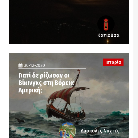
Κατιούσα
Ιστορία
30-12-2020
Γιατί δε ρίζωσαν οι
Βίκινγκς στη Βόρεια
Αμερική;
Δύσκολες Νύχτες