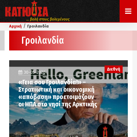
... βολή στους βολεμένους
/
Αρχική
Γροιλανδία
Γροιλανδία
Διεθνή
30-05-2026
«Γεια σου Γροιλανδία!» –
Στρατιωτική και οικονομική
«απόβαση» προετοιμάζουν
οι ΗΠΑ στο νησί της Αρκτικής