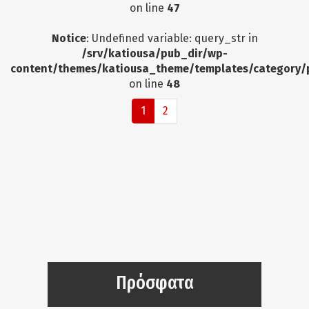
on line
47
Notice
: Undefined variable: query_str in
/srv/katiousa/pub_dir/wp-
content/themes/katiousa_theme/templates/category/
on line
48
1
2
Πρόσφατα