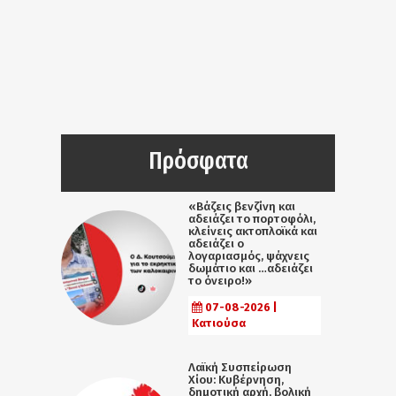
Πρόσφατα
«Βάζεις βενζίνη και
αδειάζει το πορτοφόλι,
κλείνεις ακτοπλοϊκά και
αδειάζει ο
λογαριασμός, ψάχνεις
δωμάτιο και …αδειάζει
το όνειρο!»
07-08-2026 |
Κατιούσα
Λαϊκή Συσπείρωση
Χίου: Κυβέρνηση,
δημοτική αρχή, βολική