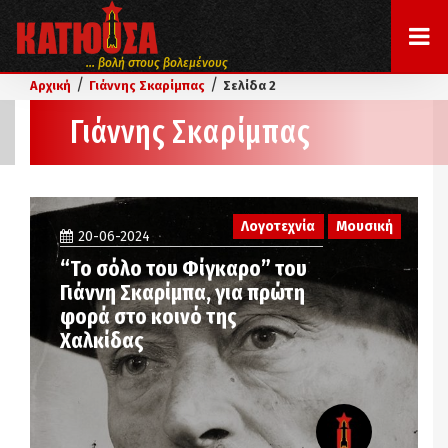
... βολή στους βολεμένους
/
/
Αρχική
Γιάννης Σκαρίμπας
Σελίδα 2
Γιάννης Σκαρίμπας
Λογοτεχνία
Μουσική
20-06-2024
“Το σόλο του Φίγκαρο” του
Γιάννη Σκαρίμπα, για πρώτη
φορά στο κοινό της
Χαλκίδας