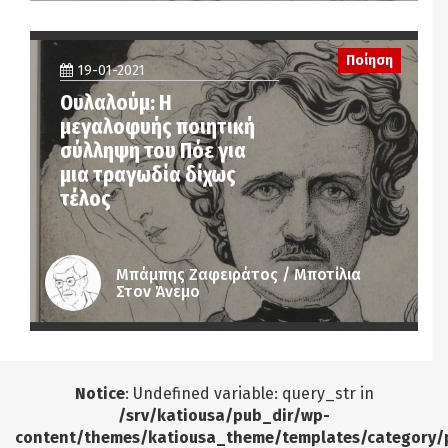
Ποίηση
19-01-2021
Ουλαλούμ: Η
μεγαλοφυής ποιητική
σύλληψη του Πόε για
μια τραγωδία δίχως
τέλος
Μπάμπης Ζαφειράτος / Μποτίλια
Στον Άνεμο
Notice
: Undefined variable: query_str in
/srv/katiousa/pub_dir/wp-
content/themes/katiousa_theme/templates/category/