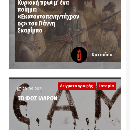
Κυριακή πρωί μ’ ένα
ποίημα:
«Εκατονταπενηντάχρον
ος» του Γιάννη
Σκαρίμπα
Κατιούσα
Δείγματα γραφής
Ιστορία
28-09-2021
ΤΟ ΦΩΣ ΙΛΑΡΟΝ