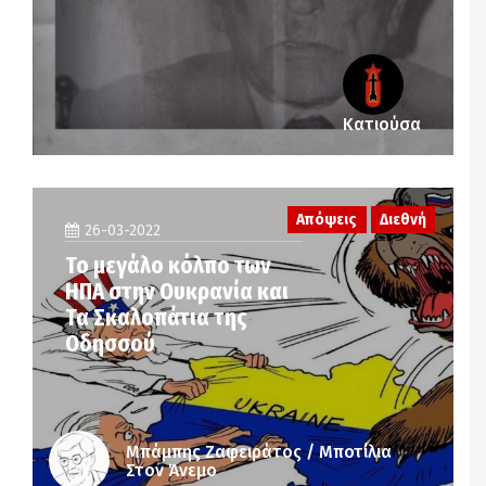
Κατιούσα
Απόψεις
Διεθνή
26-03-2022
Το μεγάλο κόλπο των
ΗΠΑ στην Ουκρανία και
Τα Σκαλοπάτια της
Οδησσού
Μπάμπης Ζαφειράτος / Μποτίλια
Στον Άνεμο