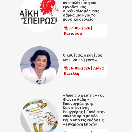
αντιπολίτευση και
εργοδοτικός
συνδικαλισμός «εις
σάρκα μια» για το
μουσικό σχολείο
07-08-2026 |
Κατιούσα
Ο καθένας, ο κανένας
και η οπτική γωνία
06-08-2026 | Λιάνα
Κανέλλη
«Άλκης ο ψεύτης» του
Φώντα Λάδη –
Εικονογράφηση:
Κωνσταντίνος
Ρουγγέρης | Ξανά στην
κυκλοφορία με νέο
τόμο από τις εκδόσεις
«Σύγχρονη Εποχή»