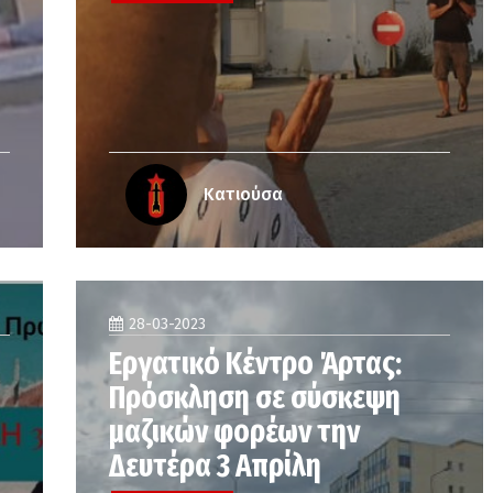
Κατιούσα
28-03-2023
Εργατικό Κέντρο Άρτας:
Πρόσκληση σε σύσκεψη
μαζικών φορέων την
Δευτέρα 3 Απρίλη