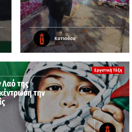
Κατιούσα
Εργατική Τάξη
ν Λαό της
γκέντρωση την
ίς