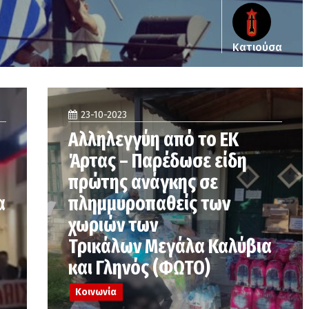
Κατιούσα
23-10-2023
Αλληλεγγύη από το ΕΚ
Άρτας – Παρέδωσε είδη
πρώτης ανάγκης σε
α
πλημμυροπαθείς των
χωριών των
Τρικάλων Μεγάλα Καλύβια
και Γληνός (ΦΩΤΟ)
Κοινωνία