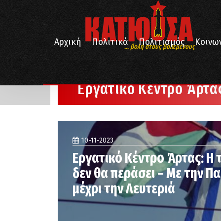
Αρχική
Πολιτικά
Πολιτισμός
Κοινω
... βολή στους βολεμένους
/
/
Αρχική
Εργατικό Κέντρο Άρτας
Σελίδα 3
Εργατικό Κέντρο Άρτα
10-11-2023
Εργατικό Κέντρο Άρτας: Η
δεν θα περάσει – Με την Π
μέχρι την Λευτεριά