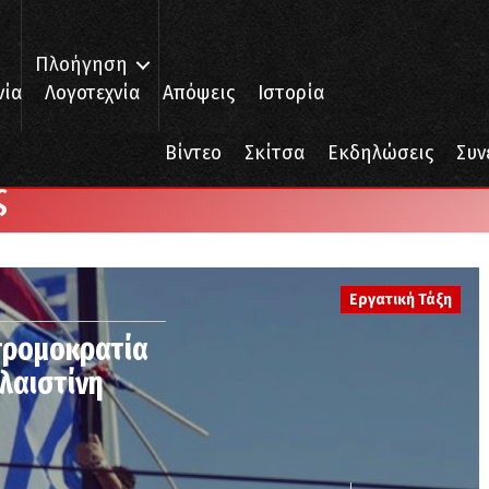
Πλοήγηση
νία
Λογοτεχνία
Απόψεις
Ιστορία
Βίντεο
Σκίτσα
Εκδηλώσεις
Συν
ς
Εργατική Τάξη
 τρομοκρατία
αλαιστίνη