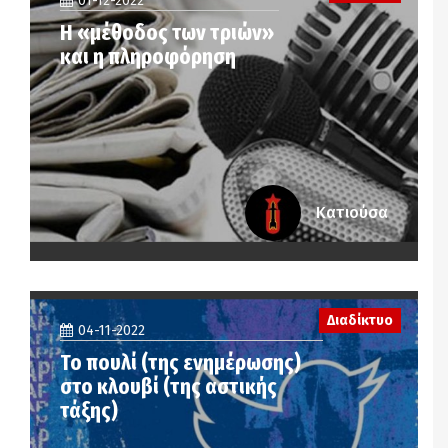
01-12-2022
Η «μέθοδος των τριών»
και η πληροφόρηση
Κατιούσα
Διαδίκτυο
04-11-2022
Το πουλί (της ενημέρωσης)
στο κλουβί (της αστικής
τάξης)