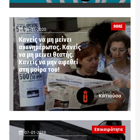
ΜΜΕ
18-03-2020
Κανείς να μη μείνει
ανενημέρωτος. Κανείς
να μη μείνει θεατής.
Κανείς να μην αφεθεί
στη μοίρα του!
Κατιούσα
Επικαιρότητα
07-01-2019