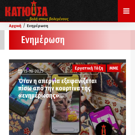
... βολή στους βολεμένους
/
Αρχική
Ενημέρωση
Ενημέρωση
Εργατική Τάξη
ΜΜΕ
15-10-2025
Όταν η απεργία εξαφανίζεται
πίσω από την κουρτίνα της
«ενημέρωσης»…