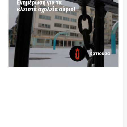
Ενημέρωση για τα
κλειστά σχολεία αύριο!
Κατιούσα
Notice
: Undefined offset: 7 in
/srv/katiousa/pub_dir/wp-includes/class-wp-
query.php
on line
3403
Notice
: Undefined offset: 8 in
/srv/katiousa/pub_dir/wp-includes/class-wp-
query.php
on line
3403