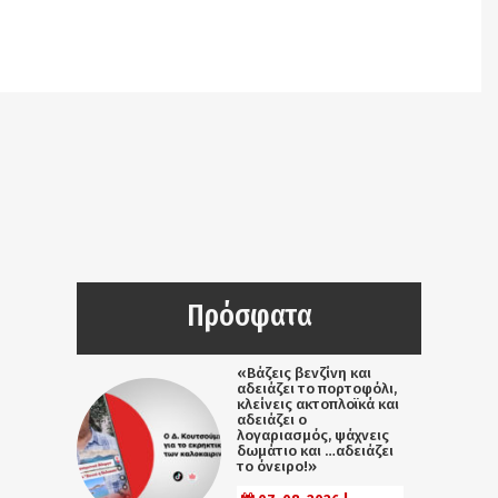
Notice
: Undefined offset: 9 in
/srv/katiousa/pub_dir/wp-includes/class-wp-
query.php
on line
3403
Πρόσφατα
«Βάζεις βενζίνη και
αδειάζει το πορτοφόλι,
κλείνεις ακτοπλοϊκά και
αδειάζει ο
λογαριασμός, ψάχνεις
δωμάτιο και …αδειάζει
το όνειρο!»