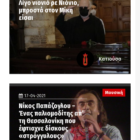
Λίγο νιονιό ρε Νιόνιο,
μπροστά στον Μίκη
είσαι
Κατιούσα
Μουσική
17-04-2021
Νίκος Παπάζογλου –
Ένας παλιομοδίτης απ’
τη Θεσσαλονίκη που
έφτιαχνε δίσκους
«στρόγγυλους»