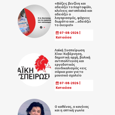
«Βάζεις βενζίνη και
αδειάζει το πορτοφόλι,
κλείνεις ακτοπλοϊκά και
αδειάζει ο
λογαριασμός, ψάχνεις
δωμάτιο και …αδειάζει
το όνειρο!»
07-08-2026 |
Κατιούσα
Λαϊκή Συσπείρωση
Χίου: Κυβέρνηση,
δημοτική αρχή, βολική
αντιπολίτευση και
εργοδοτικός
συνδικαλισμός «εις
σάρκα μια» για το
μουσικό σχολείο
07-08-2026 |
Κατιούσα
Ο καθένας, ο κανένας
και η οπτική γωνία