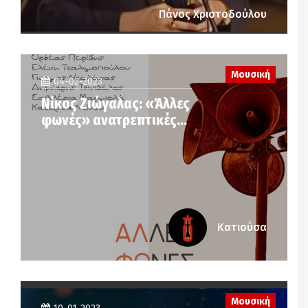
Πάνος Χριστοδούλου
Μουσική
04-02-2023
Νίκος Ζιώγαλας: «Άλλες
φωνές» ανατρεπτικές…
Κατιούσα
Μουσική