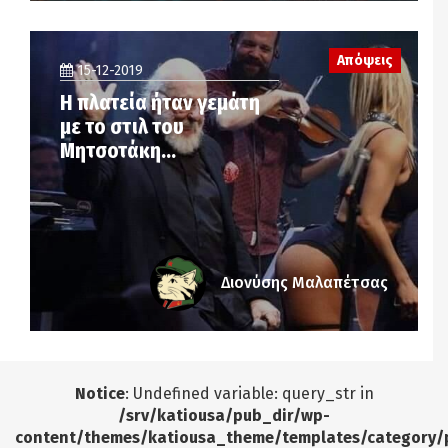
Απόψεις
15-12-2019
Η πλατεία ήταν γεμάτη
με το στιλ του
Μητσοτάκη…
Διονύσης Μαλαπέτσας
Notice
: Undefined variable: query_str in
/srv/katiousa/pub_dir/wp-
content/themes/katiousa_theme/templates/category/