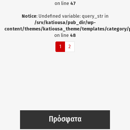
on line
47
Notice
: Undefined variable: query_str in
/srv/katiousa/pub_dir/wp-
content/themes/katiousa_theme/templates/category/
on line
48
1
2
Πρόσφατα