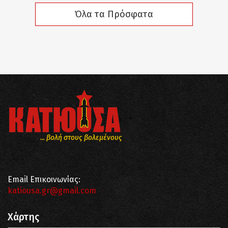
Όλα τα Πρόσφατα
... βολή στους βολεμένους
Email Επικοινωνίας:
katiousa.gr@gmail.com
Χάρτης