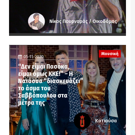
Νίκος Πουρναράς / Οικοδόμος
Μουσική
05-11-2020
“Δεν είμαι Πασόκα,
είμαι όμως ΚΚΕ!” – Η
Νατάσσα “διασκευάζει”
το άσμα του
Σαββόπουλου στα
μέτρα της
Κατιούσα