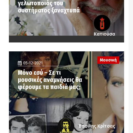
γελωτοποιός του
συστήματος ξαναχτυπά
Κατιούσα
Μουσική
05-12-2021
Μόνο εσύ – Σε τι
μουσικές αναμνήσεις θα
φέρουμε τα παιδιά μας;
Βασίλης Κρίτσας