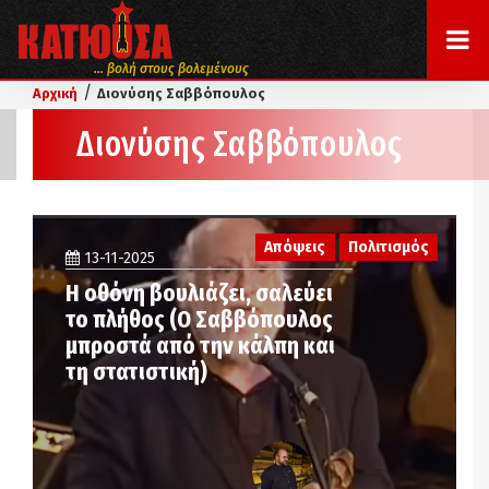
... βολή στους βολεμένους
/
Αρχική
Διονύσης Σαββόπουλος
Διονύσης Σαββόπουλος
Απόψεις
Πολιτισμός
13-11-2025
Η οθόνη βουλιάζει, σαλεύει
το πλήθος (Ο Σαββόπουλος
μπροστά από την κάλπη και
τη στατιστική)