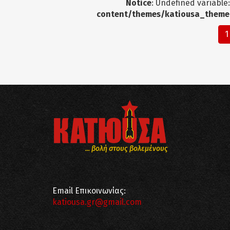
Notice
: Undefined variable
content/themes/katiousa_theme
1
... βολή στους βολεμένους
Email Επικοινωνίας:
katiousa.gr@gmail.com