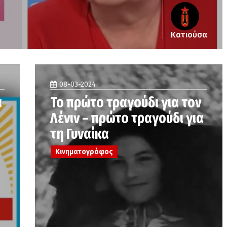
Κατιούσα
08-03-2024
α
Το πρώτο τραγούδι για τον
Λένιν – πρώτο τραγούδι για
τη Γυναίκα
Κινηματογράφος