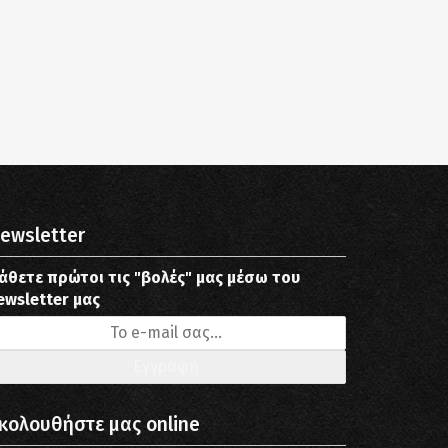
ewsletter
άθετε πρώτοι τις "βολές" μας μέσω του
ewsletter μας
κολουθήστε μας online