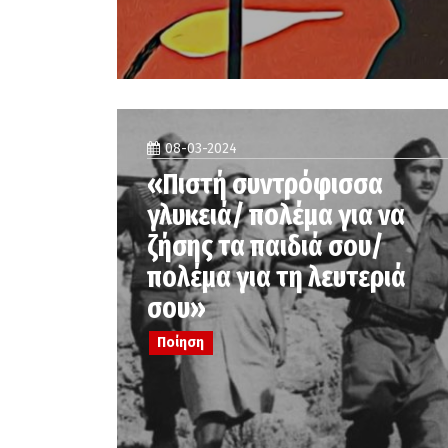
08-03-2024
«Πιστή συντρόφισσα
γλυκειά/ πολέμα για να
ζήσης τα παιδιά σου/
πολέμα για τη λευτεριά
σου»
Ποίηση