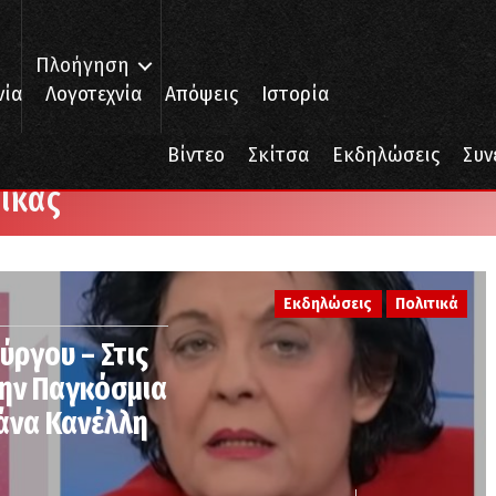
Πλοήγηση
νία
Λογοτεχνία
Απόψεις
Ιστορία
Βίντεο
Σκίτσα
Εκδηλώσεις
Συν
αίκας
Εκδηλώσεις
Πολιτικά
ργου – Στις
την Παγκόσμια
ιάνα Κανέλλη