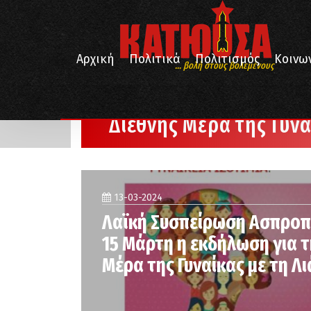
Αρχική
Πολιτικά
Πολιτισμός
Κοινω
... βολή στους βολεμένους
/
Αρχική
Διεθνής Μέρα της Γυναίκας
Διεθνής Μέρα της Γυν
13-03-2024
Λαϊκή Συσπείρωση Ασπροπύ
15 Μάρτη η εκδήλωση για 
Μέρα της Γυναίκας με τη Λ