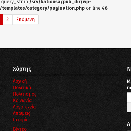
: query_str in
/srv/katiousa/pub_dir/wp-
/templates/category/pagination.php
on line
48
2
Επόμενη
Χάρτης
N
Αρχική
Μ
Πολιτικά
n
Πολιτισμός
Κοινωνία
Λογοτεχνία
Απόψεις
Ιστορία
Α
Βίντεο