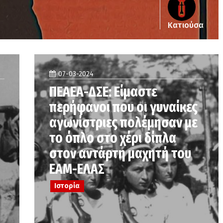
Κατιούσα
07-03-2024
ΠΕΑΕΑ-ΔΣΕ: Είμαστε
περήφανοι που οι γυναίκες
αγωνίστριες πολέμησαν με
το όπλο στο χέρι δίπλα
στον αντάρτη μαχητή του
ΕΑΜ-ΕΛΑΣ
Ιστορία