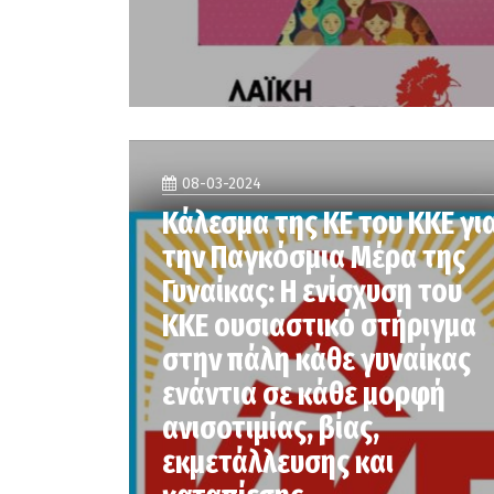
08-03-2024
Κάλεσμα της ΚΕ του ΚΚΕ γι
την Παγκόσμια Μέρα της
Γυναίκας: Η ενίσχυση του
ΚΚΕ ουσιαστικό στήριγμα
στην πάλη κάθε γυναίκας
ενάντια σε κάθε μορφή
ανισοτιμίας, βίας,
εκμετάλλευσης και