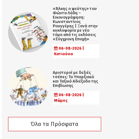
«Άλκης ο ψεύτης» του
Φώντα Λάδη –
Εικονογράφηση:
Κωνσταντίνος
Ρουγγέρης | Ξανά στην
κυκλοφορία με νέο
τόμο από τις εκδόσεις
«Σύγχρονη Εποχή»
06-08-2026 |
Κατιούσα
Αριστεροί με δεξιές
τσέπες: Το Υπαρξιακό
και Ταξικό Αδιέξοδο της
Επιβίωσης
06-08-2026 |
Μώμος
Όλα τα Πρόσφατα