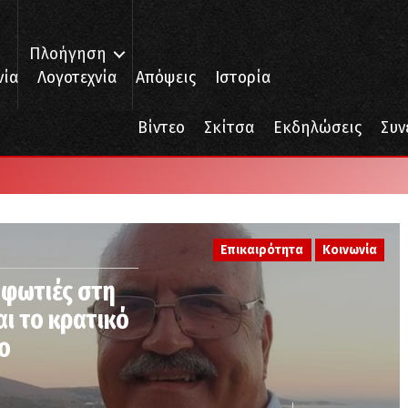
Πλοήγηση
νία
Λογοτεχνία
Απόψεις
Ιστορία
Βίντεο
Σκίτσα
Εκδηλώσεις
Συν
Επικαιρότητα
Κοινωνία
 φωτιές στη
ι το κρατικό
ο