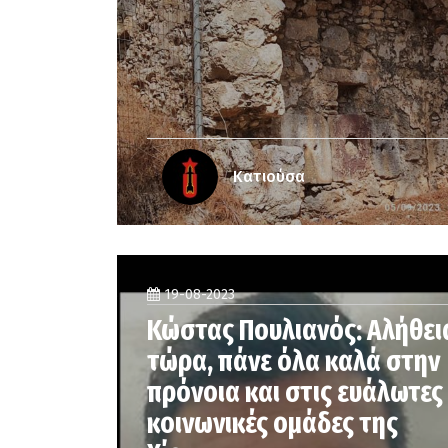
Κατιούσα
19-08-2023
Κώστας Πουλιανός: Αλήθει
τώρα, πάνε όλα καλά στην
πρόνοια και στις ευάλωτες
κοινωνικές ομάδες της