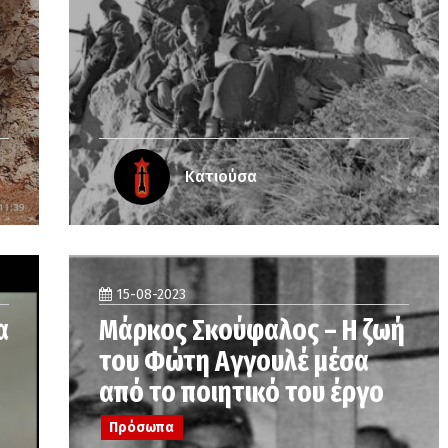
Κατιούσα
15-08-2023
α
Μάρκος Σκούφαλος – Η ζωή
του Φώτη Αγγουλέ μέσα
από το ποιητικό του έργο
Πρόσωπα