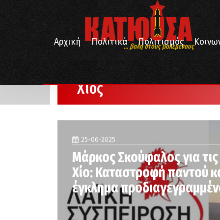
Αρχική
Πολιτικά
Πολιτισμός
Κοινω
... βολή στους βολεμένους
/
/
Αρχική
Χίος
Σελίδα 2
Χίος
25-06-2025
Μάρκος Σκούφαλος για τις
Χίο: Καταστροφή παντού κα
έγκλημα προδιαγεγραμμέν