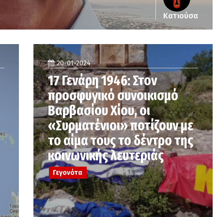
Κατιούσα
20-01-2024
17 Γενάρη 1946: Στον
προσφυγικό συνοικισμό
Βαρβασίου Χίου, οι
«Συρματένιοι» ποτίζουν με
το αίμα τους το δέντρο της
κοινωνικής λευτεριάς
Γεγονότα