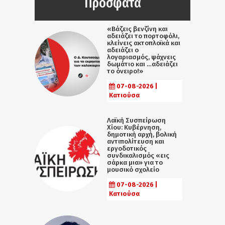
Πρόσφατα
«Βάζεις βενζίνη και
αδειάζει το πορτοφόλι,
κλείνεις ακτοπλοϊκά και
αδειάζει ο
λογαριασμός, ψάχνεις
δωμάτιο και …αδειάζει
το όνειρο!»
07-08-2026 |
Κατιούσα
Λαϊκή Συσπείρωση
Χίου: Κυβέρνηση,
δημοτική αρχή, βολική
αντιπολίτευση και
εργοδοτικός
συνδικαλισμός «εις
σάρκα μια» για το
μουσικό σχολείο
07-08-2026 |
Κατιούσα