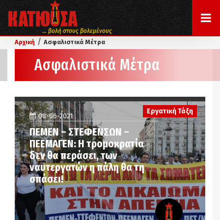
... βολή στους βολεμένους
/
Αρχική
Ασφαλιστικά Μέτρα
Ασφαλιστικά Μέτρα
Εργατική Τάξη
08-06-2021
ΠΕΜΕΝ – ΣΤΕΦΕΝΣΩΝ –
ΠΕΕΜΑΓΕΝ: Η τρομοκρατία
δεν θα περάσει, των
ναυτεργατών η πάλη θα τη
σπάσει!