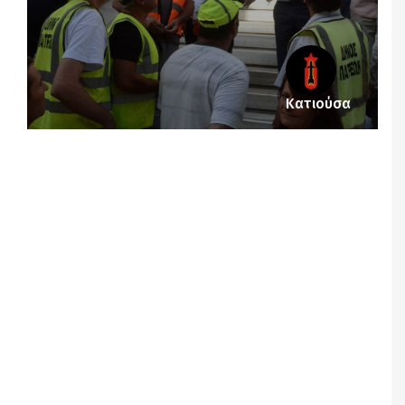
Κατιούσα
Notice
: Undefined offset: 4 in
/srv/katiousa/pub_dir/wp-includes/class-wp-
query.php
on line
3403
Notice
: Undefined offset: 5 in
/srv/katiousa/pub_dir/wp-includes/class-wp-
query.php
on line
3403
Notice
: Undefined offset: 6 in
/srv/katiousa/pub_dir/wp-includes/class-wp-
query.php
on line
3403