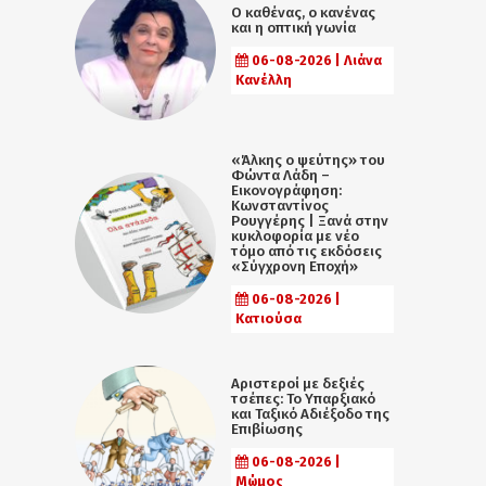
Ο καθένας, ο κανένας
και η οπτική γωνία
06-08-2026 | Λιάνα
Κανέλλη
«Άλκης ο ψεύτης» του
Φώντα Λάδη –
Εικονογράφηση:
Κωνσταντίνος
Ρουγγέρης | Ξανά στην
κυκλοφορία με νέο
τόμο από τις εκδόσεις
«Σύγχρονη Εποχή»
06-08-2026 |
Κατιούσα
Αριστεροί με δεξιές
τσέπες: Το Υπαρξιακό
και Ταξικό Αδιέξοδο της
Επιβίωσης
06-08-2026 |
Μώμος