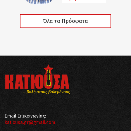
Όλα τα Πρόσφατα
... βολή στους βολεμένους
Email Επικοινωνίας:
katiousa.gr@gmail.com