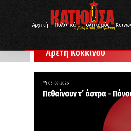
Αρχική
Πολιτικά
Πολιτισμός
Κοινω
... βολή στους βολεμένους
/
Αρχική
Αρετή Κόκκινου
Αρετή Κόκκινου
05-07-2026
Πεθαίνουν τ’ άστρα – Πάν