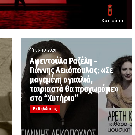
Κατιούσα
06-10-2020
Αφεντούλα Ραζέλη –
Γιάννης Λεκόπουλος: «Σε
μαγεμένη αγκαλιά,
ταιριαστά θα προχωράμε»
στο “Χυτήριο”
Εκδηλώσεις