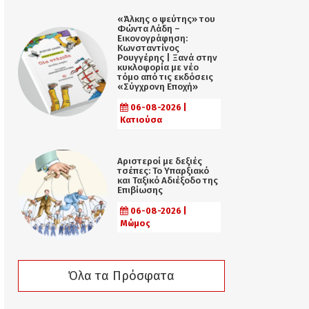
«Άλκης ο ψεύτης» του
Φώντα Λάδη –
Εικονογράφηση:
Κωνσταντίνος
Ρουγγέρης | Ξανά στην
κυκλοφορία με νέο
τόμο από τις εκδόσεις
«Σύγχρονη Εποχή»
06-08-2026 |
Κατιούσα
Αριστεροί με δεξιές
τσέπες: Το Υπαρξιακό
και Ταξικό Αδιέξοδο της
Επιβίωσης
06-08-2026 |
Μώμος
Όλα τα Πρόσφατα