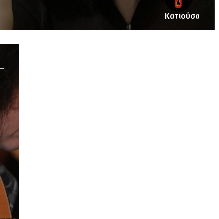
Κατιούσα
Notice
: Undefined offset: 5 in
/srv/katiousa/pub_dir/wp-includes/class-wp-
query.php
on line
3403
Notice
: Undefined offset: 6 in
/srv/katiousa/pub_dir/wp-includes/class-wp-
query.php
on line
3403
Notice
: Undefined offset: 7 in
/srv/katiousa/pub_dir/wp-includes/class-wp-
query.php
on line
3403
Notice
: Undefined offset: 8 in
/srv/katiousa/pub_dir/wp-includes/class-wp-
query.php
on line
3403