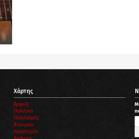
Notice
: Undefined offset: 9 in
/srv/katiousa/pub_dir/wp-includes/class-wp-
query.php
on line
3403
Χάρτης
N
Αρχική
Μ
Πολιτικά
n
Πολιτισμός
Κοινωνία
Λογοτεχνία
Απόψεις