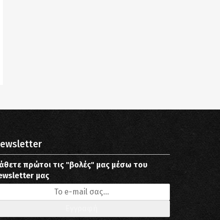
ewsletter
άθετε πρώτοι τις "βολές" μας μέσω του
ewsletter μας