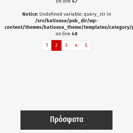
on line
47
Notice
: Undefined variable: query_str in
/srv/katiousa/pub_dir/wp-
content/themes/katiousa_theme/templates/category/
on line
48
1
2
3
4
5
Πρόσφατα