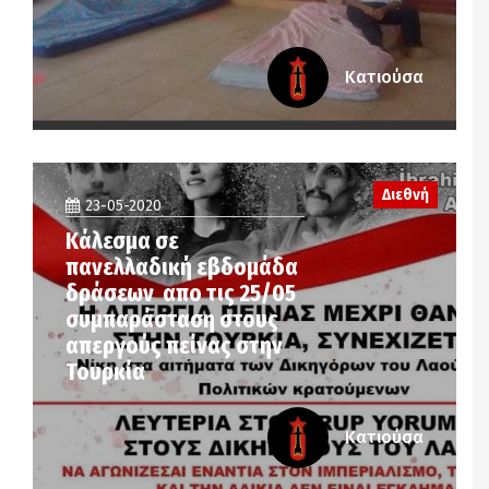
Κατιούσα
Διεθνή
23-05-2020
Κάλεσμα σε
πανελλαδική εβδομάδα
δράσεων απο τις 25/05
συμπαράσταση στους
απεργούς πείνας στην
Τουρκία
Κατιούσα