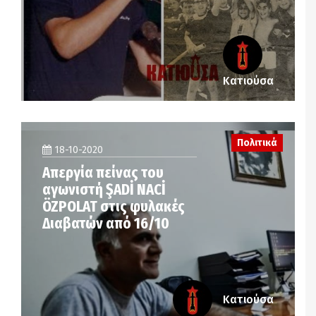
Κατιούσα
Πολιτικά
18-10-2020
Απεργία πείνας του
αγωνιστή ŞADİ NACİ
ÖZPOLAT στις φυλακές
Διαβατών από 16/10
Κατιούσα