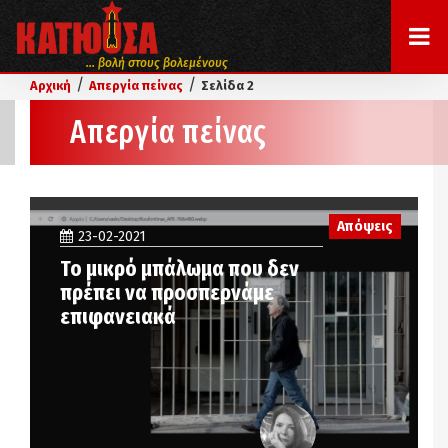
... βολή στους βολεμένους
/
/
Αρχική
Απεργία πείνας
Σελίδα 2
Απεργία πείνας
Απόψεις
23-02-2021
Το μικρό μπάλωμα που δεν
πρέπει να προσπερνάμε
επιφανειακά