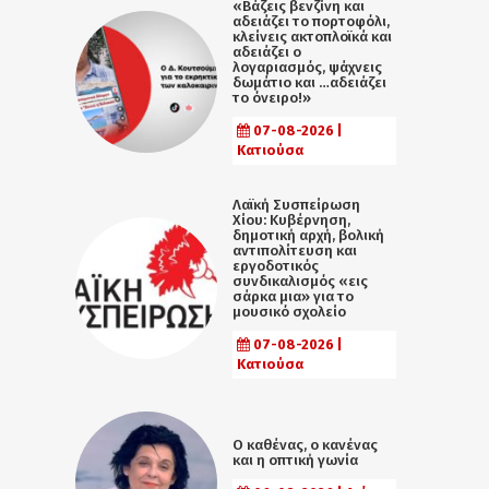
«Βάζεις βενζίνη και
αδειάζει το πορτοφόλι,
κλείνεις ακτοπλοϊκά και
αδειάζει ο
λογαριασμός, ψάχνεις
δωμάτιο και …αδειάζει
το όνειρο!»
07-08-2026 |
Κατιούσα
Λαϊκή Συσπείρωση
Χίου: Κυβέρνηση,
δημοτική αρχή, βολική
αντιπολίτευση και
εργοδοτικός
συνδικαλισμός «εις
σάρκα μια» για το
μουσικό σχολείο
07-08-2026 |
Κατιούσα
Ο καθένας, ο κανένας
και η οπτική γωνία