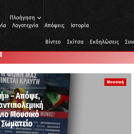
Πλοήγηση
νία
Λογοτεχνία
Απόψεις
Ιστορία
Βίντεο
Σκίτσα
Εκδηλώσεις
Συν
α
Μουσική
γή» – Απόψε,
 αντιπολεμική
νιο Μουσικό
ο Σωματείο