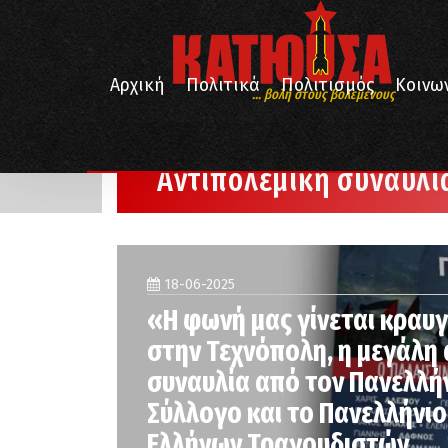
Αρχική
Πολιτικά
Πολιτισμός
Κοινω
... βολή στους βολεμένους
/
Αρχική
Αντιπολεμική συναυλία
Αντιπολεμική συναυλί
18-06-2025
«Η φωνή μας γίνεται κραυ
στην Τεχνόπολη, η μεγάλη
συναυλία από τον Πανελλή
Σύλλογο και το Πανελλήνι
Ελλήνων Τραγουδιστών