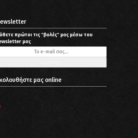
ewsletter
άθετε πρώτοι τις "βολές" μας μέσω του
ewsletter μας
κολουθήστε μας online