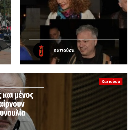
Κατιούσα
Κατιούσα
 και μένος
παίρνουν
συναυλία