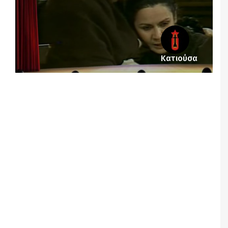
Κατιούσα
Notice
: Undefined offset: 4 in
/srv/katiousa/pub_dir/wp-includes/class-wp-
query.php
on line
3403
Notice
: Undefined offset: 5 in
/srv/katiousa/pub_dir/wp-includes/class-wp-
query.php
on line
3403
Notice
: Undefined offset: 6 in
/srv/katiousa/pub_dir/wp-includes/class-wp-
query.php
on line
3403