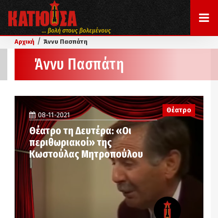
... βολή στους βολεμένους
/
Αρχική
Άννυ Πασπάτη
Άννυ Πασπάτη
Θέατρο
08-11-2021
Θέατρο τη Δευτέρα: «Οι
περιθωριακοί» της
Κωστούλας Μητροπούλου