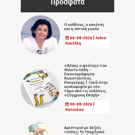
Πρόσφατα
Ο καθένας, ο κανένας
και η οπτική γωνία
06-08-2026 | Λιάνα
Κανέλλη
«Άλκης ο ψεύτης» του
Φώντα Λάδη –
Εικονογράφηση:
Κωνσταντίνος
Ρουγγέρης | Ξανά στην
κυκλοφορία με νέο
τόμο από τις εκδόσεις
«Σύγχρονη Εποχή»
06-08-2026 |
Κατιούσα
Αριστεροί με δεξιές
τσέπες: Το Υπαρξιακό