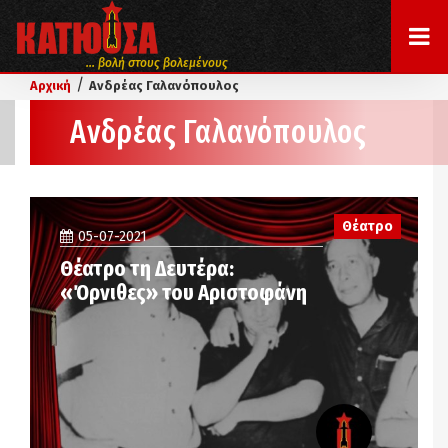
... βολή στους βολεμένους
/
Αρχική
Ανδρέας Γαλανόπουλος
Ανδρέας Γαλανόπουλος
Θέατρο
05-07-2021
Θέατρο τη Δευτέρα:
«Όρνιθες» του Αριστοφάνη