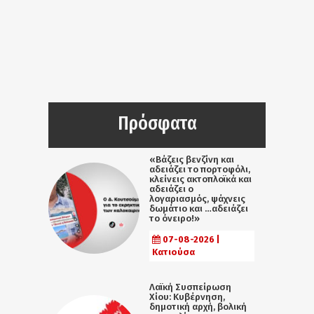
Πρόσφατα
«Βάζεις βενζίνη και
αδειάζει το πορτοφόλι,
κλείνεις ακτοπλοϊκά και
αδειάζει ο
λογαριασμός, ψάχνεις
δωμάτιο και …αδειάζει
το όνειρο!»
07-08-2026 |
Κατιούσα
Λαϊκή Συσπείρωση
Χίου: Κυβέρνηση,
δημοτική αρχή, βολική