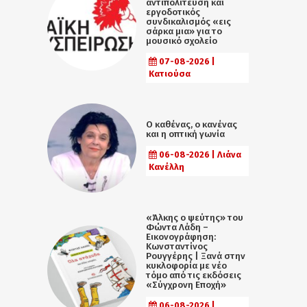
αντιπολίτευση και
εργοδοτικός
συνδικαλισμός «εις
σάρκα μια» για το
μουσικό σχολείο
07-08-2026 |
Κατιούσα
Ο καθένας, ο κανένας
και η οπτική γωνία
06-08-2026 | Λιάνα
Κανέλλη
«Άλκης ο ψεύτης» του
Φώντα Λάδη –
Εικονογράφηση:
Κωνσταντίνος
Ρουγγέρης | Ξανά στην
κυκλοφορία με νέο
τόμο από τις εκδόσεις
«Σύγχρονη Εποχή»
06-08-2026 |