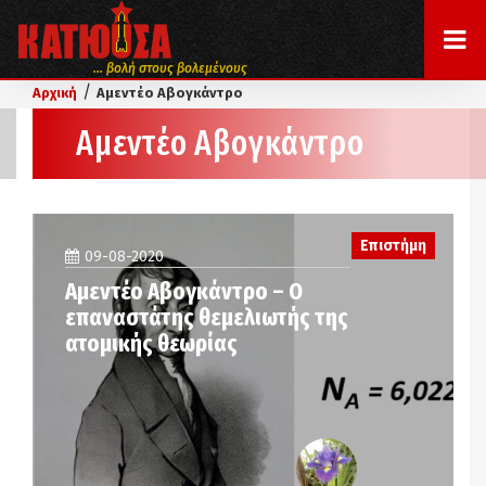
... βολή στους βολεμένους
/
Αρχική
Αμεντέο Αβογκάντρο
Αμεντέο Αβογκάντρο
Επιστήμη
09-08-2020
Αμεντέο Αβογκάντρο – Ο
επαναστάτης θεμελιωτής της
ατομικής θεωρίας