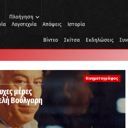
Πλοήγηση
νία
Λογοτεχνία
Απόψεις
Ιστορία
Βίντεο
Σκίτσα
Εκδηλώσεις
Συν
Κινηματογράφος
υχες μέρες
ελή Βούλγαρη