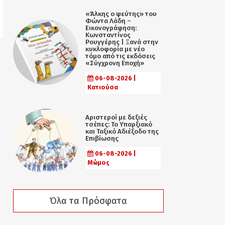
«Άλκης ο ψεύτης» του
Φώντα Λάδη –
Εικονογράφηση:
Κωνσταντίνος
Ρουγγέρης | Ξανά στην
κυκλοφορία με νέο
τόμο από τις εκδόσεις
«Σύγχρονη Εποχή»
06-08-2026 |
Κατιούσα
Αριστεροί με δεξιές
τσέπες: Το Υπαρξιακό
και Ταξικό Αδιέξοδο της
Επιβίωσης
06-08-2026 |
Μώμος
Όλα τα Πρόσφατα