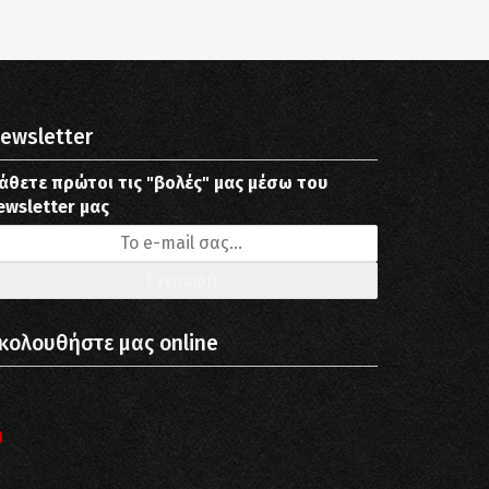
ewsletter
άθετε πρώτοι τις "βολές" μας μέσω του
ewsletter μας
κολουθήστε μας online