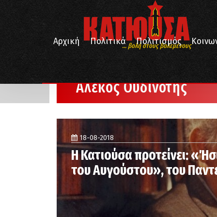
Αρχική
Πολιτικά
Πολιτισμός
Κοινω
... βολή στους βολεμένους
/
Αρχική
Αλέκος Ουδινότης
Αλέκος Ουδινότης
18-08-2018
Η Κατιούσα προτείνει: «Ήσ
του Αυγούστου», του Παντ