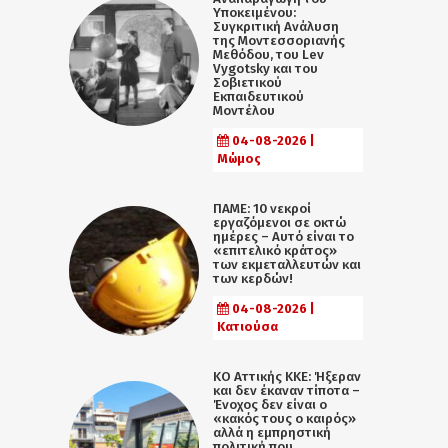
Υποκειμένου:
Συγκριτική Ανάλυση
της Μοντεσσοριανής
Μεθόδου, του Lev
Vygotsky και του
Σοβιετικού
Εκπαιδευτικού
Μοντέλου
04-08-2026 |
Μώμος
ΠΑΜΕ: 10 νεκροί
εργαζόμενοι σε οκτώ
ημέρες – Αυτό είναι το
«επιτελικό κράτος»
των εκμεταλλευτών και
των κερδών!
04-08-2026 |
Κατιούσα
KO Αττικής ΚΚΕ: Ήξεραν
και δεν έκαναν τίποτα –
Ένοχος δεν είναι ο
«κακός τους ο καιρός»
αλλά η εµπρηστική
πολιτική που