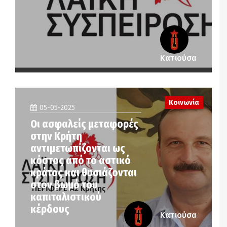
Κατιούσα
Κοινωνία
05-05-2025
Οι ασφαλείς μεταφορές
στην Κρήτη
αντιμετωπίζονται ως
κόστος από το αστικό
κράτος και θυσιάζονται
στον βωμό του
καπιταλιστικού
κέρδους
Κατιούσα