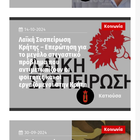
Κοινωνία
14-10-2024
Λαϊκή Συσπείρωση
Κρήτης – Επερώτηση για
το μεγάλο στεγαστικό
πρόβλημα που
αντιμετωπίζουν οι
φοιτητές και οι
εργαζόμενοι στην Κρήτη
Κατιούσα
Κοινωνία
30-09-2024