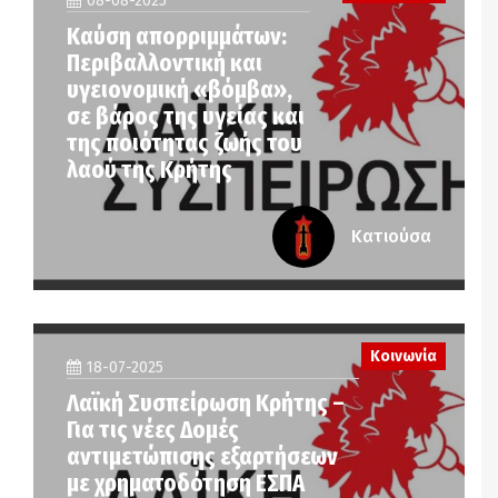
08-08-2025
Καύση απορριμμάτων:
Περιβαλλοντική και
υγειονομική «βόμβα»,
σε βάρος της υγείας και
της ποιότητας ζωής του
λαού της Κρήτης
Κατιούσα
Κοινωνία
18-07-2025
Λαϊκή Συσπείρωση Κρήτης –
Για τις νέες Δομές
αντιμετώπισης εξαρτήσεων
με χρηματοδότηση ΕΣΠΑ