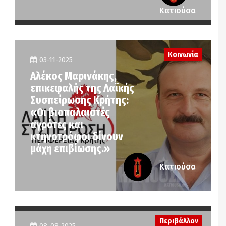
Κατιούσα
Κοινωνία
03-11-2025
Αλέκος Μαρινάκης,
επικεφαλής της Λαϊκής
Συσπείρωσης Κρήτης:
«Οι βιοπαλαιστές
αγρότες και
κτηνοτρόφοι δίνουν
μάχη επιβίωσης.»
Κατιούσα
Περιβάλλον