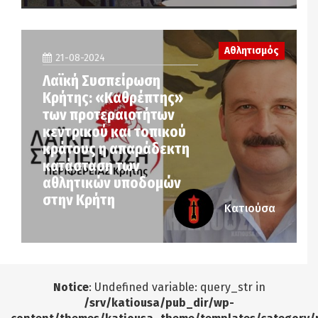
Αθλητισμός
21-08-2024
Λαϊκή Συσπείρωση
Κρήτης: «Καθρέπτης»
των προτεραιοτήτων
κεντρικού και τοπικού
κράτους η απαράδεκτη
κατάσταση των
αθλητικών υποδομών
στην Κρήτη
Κατιούσα
Notice
: Undefined variable: query_str in
/srv/katiousa/pub_dir/wp-