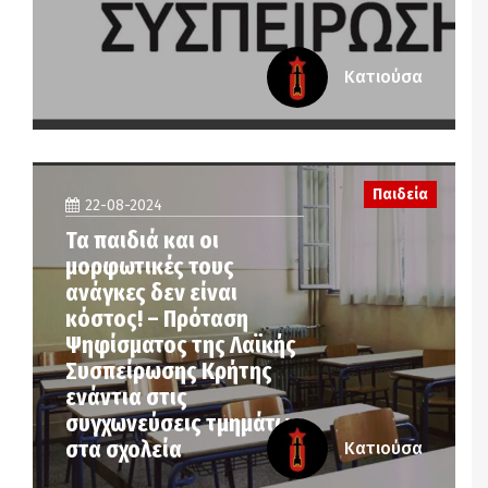
Κατιούσα
Παιδεία
22-08-2024
Τα παιδιά και οι
μορφωτικές τους
ανάγκες δεν είναι
κόστος! – Πρόταση
Ψηφίσματος της Λαϊκής
Συσπείρωσης Κρήτης
ενάντια στις
συγχωνεύσεις τμημάτων
στα σχολεία
Κατιούσα