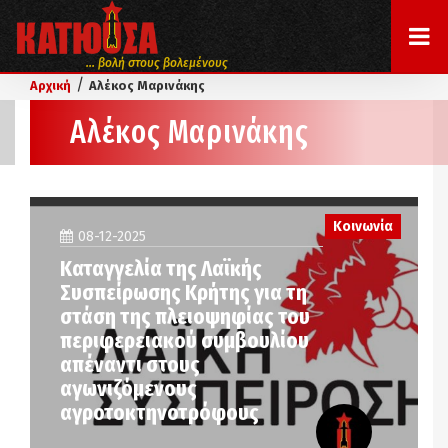
... βολή στους βολεμένους
/
Αρχική
Αλέκος Μαρινάκης
Αλέκος Μαρινάκης
Κοινωνία
08-12-2025
Καταγγελία της Λαϊκής
Συσπείρωσης Κρήτης για τη
στάση της πλειοψηφίας του
περιφερειακού συμβουλίου
απέναντι στους
αγωνιζόμενους
αγροτοκτηνοτρόφους