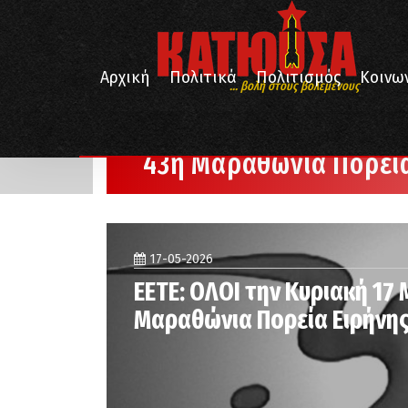
Αρχική
Πολιτικά
Πολιτισμός
Κοινω
... βολή στους βολεμένους
/
Αρχική
43η Μαραθώνια Πορεία Ειρήνης
43η Μαραθώνια Πορεί
17-05-2026
EETE: ΟΛΟΙ την Κυριακή 17
Μαραθώνια Πορεία Ειρήνη