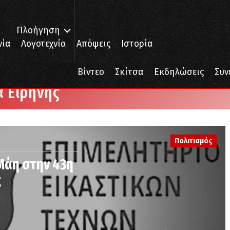
Πλοήγηση
νία
Λογοτεχνία
Απόψεις
Ιστορία
Βίντεο
Σκίτσα
Εκδηλώσεις
Συν
α Ειρήνης
Πολιτισμός
 Μάη στην 43η
ς