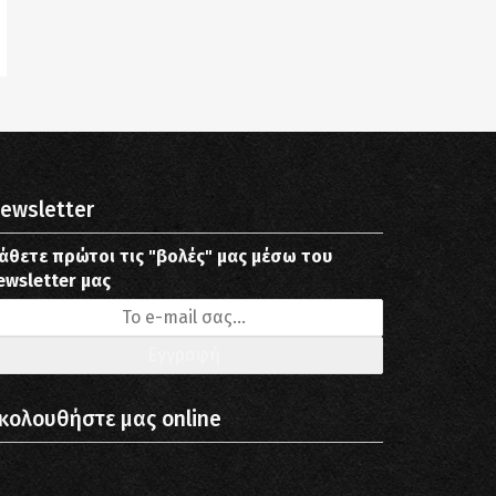
ewsletter
άθετε πρώτοι τις "βολές" μας μέσω του
ewsletter μας
κολουθήστε μας online