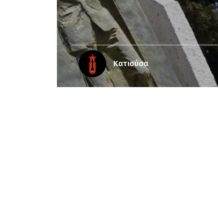
Κατιούσα
Notice
: Undefined offset: 3 in
/srv/katiousa
Notice
: Undefined offset: 4 in
/srv/katiousa/
Notice
: Undefined offset: 5 in
/srv/katiousa/
Notice
: Undefined offset: 6 in
/srv/katiousa/
Notice
: Undefined offset: 7 in
/srv/katiousa/