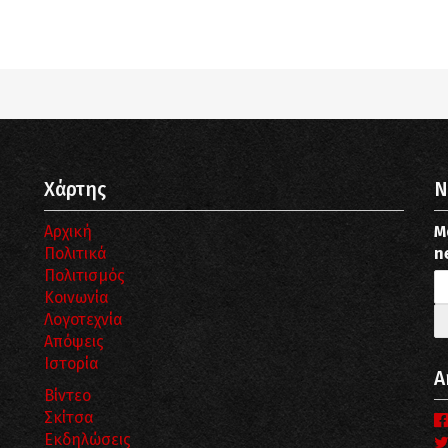
pub_dir/wp-includes/class-wp-query.php
on line
3403
pub_dir/wp-includes/class-wp-query.php
on line
3403
Χάρτης
N
Αρχική
Μ
Πολιτικά
n
Πολιτισμός
Κοινωνία
Λογοτεχνία
Απόψεις
Ιστορία
Α
Βίντεο
Σκίτσα
Εκδηλώσεις