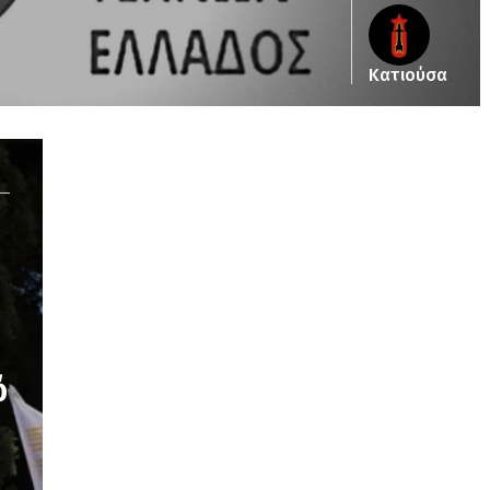
Κατιούσα
Notice
: Undefined offset: 2 in
/srv/katiousa/pub_dir/wp-includes/class-wp-
query.php
on line
3403
ό