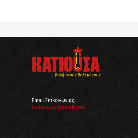
Notice
: Undefined offset: 8 in
/srv/katiousa/
Notice
: Undefined offset: 9 in
/srv/katiousa/
... βολή στους βολεμένους
Email Επικοινωνίας:
katiousa.gr@gmail.com