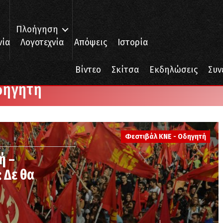
Πλοήγηση
νία
Λογοτεχνία
Απόψεις
Ιστορία
Βίντεο
Σκίτσα
Εκδηλώσεις
Συν
δηγητή
Φεστιβάλ ΚΝΕ - Οδηγητή
ή –
 Δε θα