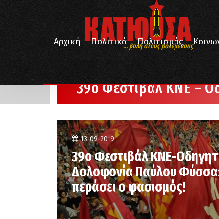
Αρχική
Πολιτικά
Πολιτισμός
Κοινω
... βολή στους βολεμένους
/
Αρχική
39ο Φεστιβάλ ΚΝΕ - Οδηγητή
39ο Φεστιβάλ ΚΝΕ – Ο
13-09-2019
39ο Φεστιβάλ ΚΝΕ-Οδηγητ
Δολοφονία Παύλου Φύσσα:
περάσει ο φασισμός!