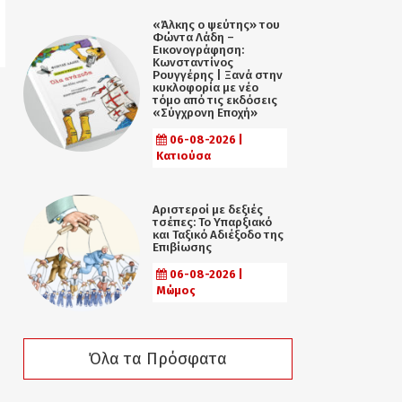
«Άλκης ο ψεύτης» του
Φώντα Λάδη –
Εικονογράφηση:
Κωνσταντίνος
Ρουγγέρης | Ξανά στην
κυκλοφορία με νέο
τόμο από τις εκδόσεις
«Σύγχρονη Εποχή»
06-08-2026 |
Κατιούσα
Αριστεροί με δεξιές
τσέπες: Το Υπαρξιακό
και Ταξικό Αδιέξοδο της
Επιβίωσης
06-08-2026 |
Μώμος
Όλα τα Πρόσφατα