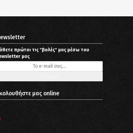
ewsletter
άθετε πρώτοι τις "βολές" μας μέσω του
ewsletter μας
κολουθήστε μας online