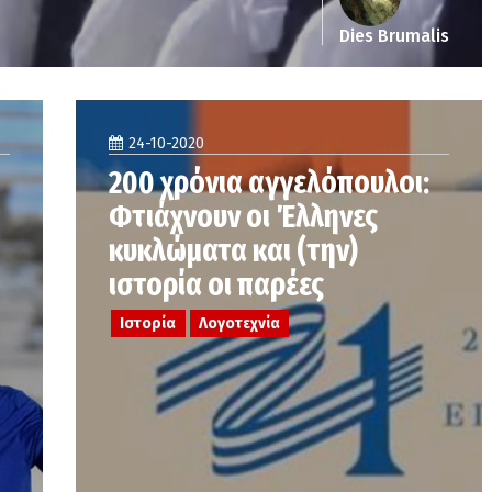
Dies Brumalis
24-10-2020
200 χρόνια αγγελόπουλοι:
Φτιάχνουν οι Έλληνες
κυκλώματα και (την)
ιστορία οι παρέες
Ιστορία
Λογοτεχνία