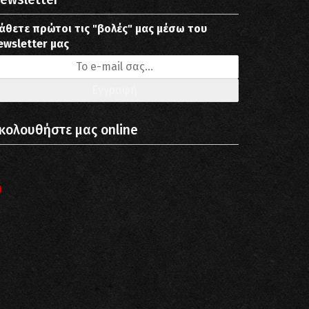
άθετε πρώτοι τις "βολές" μας μέσω του
ewsletter μας
κολουθήστε μας online