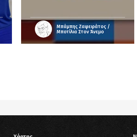
Μπάμπης Ζαφειράτος /
Μποτίλια Στον Άνεμο
pub_dir/wp-includes/class-wp-query.php
on line
3403
pub_dir/wp-includes/class-wp-query.php
on line
3403
pub_dir/wp-includes/class-wp-query.php
on line
3403
pub_dir/wp-includes/class-wp-query.php
on line
3403
Χάρτης
N