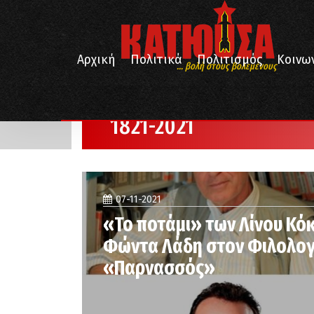
Αρχική
Πολιτικά
Πολιτισμός
Κοινω
... βολή στους βολεμένους
/
Αρχική
1821-2021
1821-2021
07-11-2021
«Το ποτάμι» των Λίνου Κόκ
Φώντα Λάδη στον Φιλολογ
«Παρνασσός»