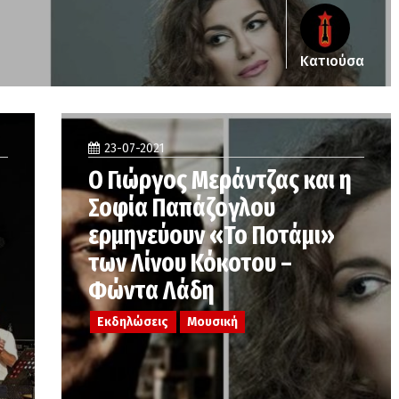
Κατιούσα
23-07-2021
Ο Γιώργος Μεράντζας και η
Σοφία Παπάζογλου
ερμηνεύουν «Το Ποτάμι»
των Λίνου Κόκοτου –
Φώντα Λάδη
Εκδηλώσεις
Μουσική