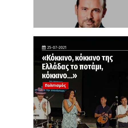
25-07-2021
«Κόκκινο, κόκκινο της
Ελλάδας το ποτάμι,
κόκκινο…»
Πολιτισμός