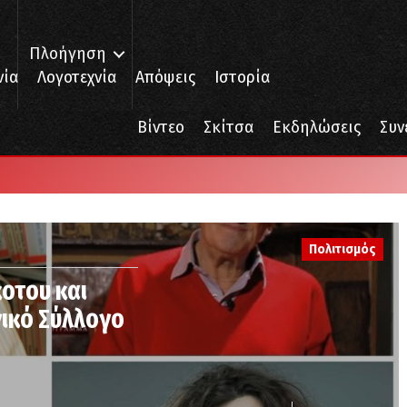
Πλοήγηση
νία
Λογοτεχνία
Απόψεις
Ιστορία
Βίντεο
Σκίτσα
Εκδηλώσεις
Συν
Πολιτισμός
οτου και
ικό Σύλλογο