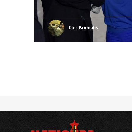
Dies Brumalis
Notice
: Undefined offset: 6 in
/srv/katiousa/
Notice
: Undefined offset: 7 in
/srv/katiousa/
Notice
: Undefined offset: 8 in
/srv/katiousa/
Notice
: Undefined offset: 9 in
/srv/katiousa/