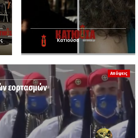
ος
Κατιούσα
Απόψεις
κών εορτασμών