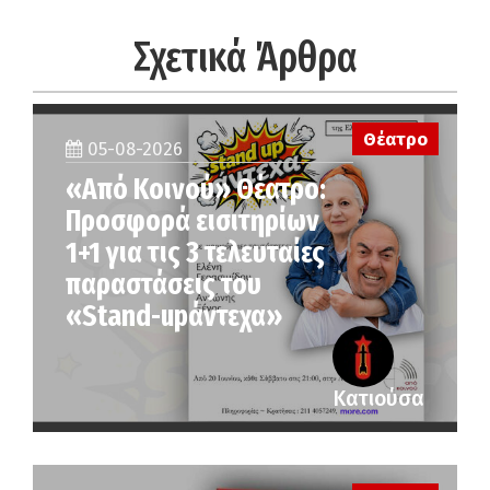
Σχετικά Άρθρα
Θέατρο
05-08-2026
«Από Κοινού» Θέατρο:
Προσφορά εισιτηρίων
1+1 για τις 3 τελευταίες
παραστάσεις του
«Stand-upάντεχα»
Κατιούσα