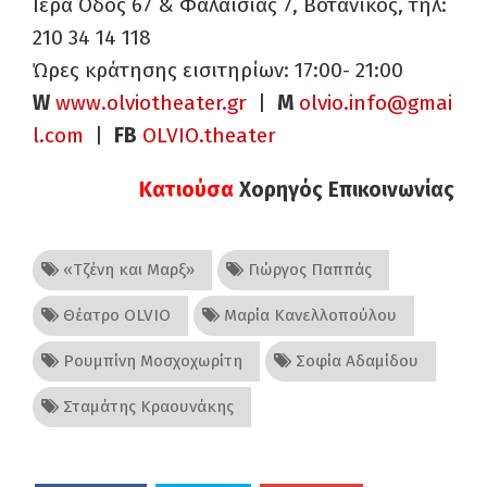
Ιερά Οδός 67 & Φαλαισίας 7, Βοτανικός, τηλ:
210 34 14 118
Ώρες κράτησης εισιτηρίων: 17:00- 21:00
W
www.olviotheater.gr
|
Μ
olvio.info@gmai
l.com
|
FB
OLVIO.theater
Κατιούσα
Χορηγός Επικοινωνίας
«Τζένη και Μαρξ»
Γιώργος Παππάς
Θέατρο OLVIO
Μαρία Κανελλοπούλου
Ρουμπίνη Μοσχοχωρίτη
Σοφία Αδαμίδου
Σταμάτης Κραουνάκης