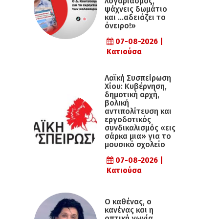
λογαριασμός,
ψάχνεις δωμάτιο
και …αδειάζει το
όνειρο!»
07-08-2026 |
Κατιούσα
Λαϊκή Συσπείρωση
Χίου: Κυβέρνηση,
δημοτική αρχή,
βολική
αντιπολίτευση και
εργοδοτικός
συνδικαλισμός «εις
σάρκα μια» για το
μουσικό σχολείο
07-08-2026 |
Κατιούσα
Ο καθένας, ο
κανένας και η
οπτική γωνία