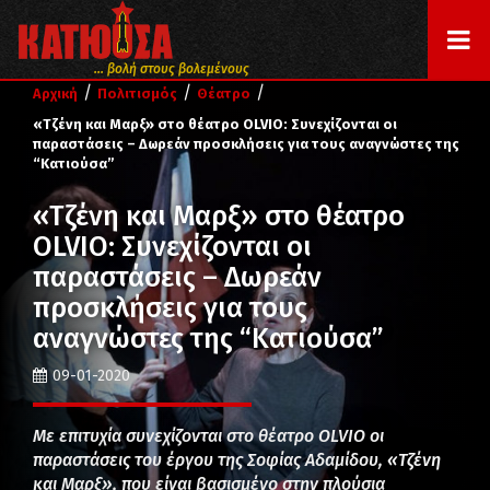
... βολή στους βολεμένους
/
/
/
Αρχική
Πολιτισμός
Θέατρο
«Τζένη και Μαρξ» στο θέατρο OLVIO: Συνεχίζονται οι
παραστάσεις – Δωρεάν προσκλήσεις για τους αναγνώστες της
“Κατιούσα”
«Τζένη και Μαρξ» στο θέατρο
OLVIO: Συνεχίζονται οι
παραστάσεις – Δωρεάν
προσκλήσεις για τους
αναγνώστες της “Κατιούσα”
09-01-2020
Με επιτυχία συνεχίζονται στο θέατρο OLVIO οι
παραστάσεις του έργου της Σοφίας Αδαμίδου, «Τζένη
και Μαρξ», που είναι βασισμένο στην πλούσια