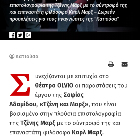
επιστολογραφία της Τζένης Μαρξ με το σύντροφό της
και επαναστάτη φιλόσοφο Καρλ Μαρξ – Δωρεάν
προσκλήσεις για τους αναγνώστες της “Κατιούσα”
Κατιούσα
Σ
υνεχίζονται με επιτυχία στο
θέατρο
OLVIO
οι παραστάσεις του
έργου της
Σοφίας
Αδαμίδου,
«Τζένη και Μαρξ»,
που είναι
βασισμένο στην πλούσια επιστολογραφία
της
Τζένης Μαρξ
με το σύντροφό της και
επαναστάτη φιλόσοφο
Καρλ Μαρξ.