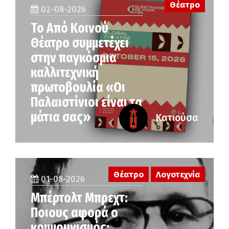
Θέατρο
02-08-2026
Το Από Κοινού
Θέατρο συμμετέχει
στην παγκόσμια
καλλιτεχνική
πρωτοβουλία «Οι
Παλαιστίνιοι είναι τα
μάτια σας»
Κατιούσα
Θέατρο
Λογοτεχνία
01-08-2026
Μπέρτολτ Μπρεχτ:
Ποιους αφορά ο
κομμουνισμός;