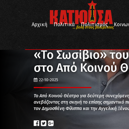
Αρχική
Πολιτικά
Πολιτισμός
Κοινω
... βολή στους βολεμένους
/
/
/
Αρχική
Πολιτισμός
Θέατρο
«Το Σωσίβιο» του
«Το Σωσίβιο» το
στο Από Κοινού 
22-10-2025
Το Από Κοινού Θέατρο για δεύτερη συνεχόμεν
ανεβάζοντας στη σκηνή το επίσης σημαντικό π
τον Δημοσθένη Φίλιππα και την Αγγελική Ξένου