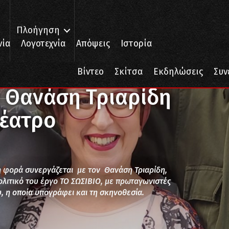
Πλοήγηση
νία
Λογοτεχνία
Απόψεις
Ιστορία
 Θανάση Τριαρίδη στο Από Κοινού Θέατρο
Βίντεο
Σκίτσα
Εκδηλώσεις
Συν
υ Θανάση Τριαρίδη
Θέατρο
η φορά συνεργάζεται με τον Θανάση Τριαρίδη,
ολιτικό του έργο ΤΟ ΣΩΣΙΒΙΟ, με πρωταγωνιστές
, η οποία υπογράφει και τη σκηνοθεσία.