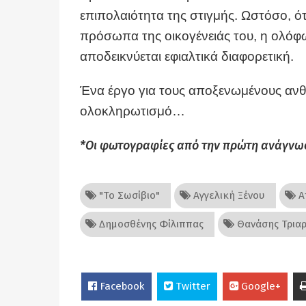
επιπολαιότητα της στιγμής. Ωστόσο, ότ
πρόσωπα της οικογένειάς του, η ολόφ
αποδεικνύεται εφιαλτικά διαφορετική.
Ένα έργο για τους αποξενωμένους ανθ
ολοκληρωτισμό…
*Οι φωτογραφίες από την πρώτη ανάγνω
"Το Σωσίβιο"
Αγγελική Ξένου
Α
Δημοσθένης Φίλιππας
Θανάσης Τριαρ
Facebook
Twitter
Google+