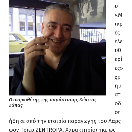
υ
«Μ
ικρ
ές
ελε
υθ
ερί
ες»
χρ
ημ
ατ
Ο σκηνοθέτης της παράστασης Κώστας
οδ
Ζάπας
οτ
ήθηκε από την εταιρία παραγωγής του Λαρς
φον Τριερ ZENTROPA. Χαρακτηρίστηκε ως