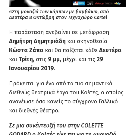
«Στη μοναξιά των κάμπων με βαμβάκι», από
Δευτέρα 8 Οκτώβρη στον Τεχνοχώρο Cartel
Η παράσταση ανεβαίνει σε μετάφραση
Δημήτρη Δημητριάδη
και σκηνοθεσία
Κώστα Ζάπα
και θα παίζεται κάθε
Δευτέρα
και
Τρίτη,
στις
9 μμ,
μέχρι και τις
29
Ιανουαρίου 2019.
Πρόκειται για ένα από τα πιο σημαντικά
διεθνώς θεατρικά έργα του Κολτές, o οποίος
ανανέωσε όσο κανείς το σύγχρονο Γαλλικό
και διεθνές θέατρο.
Σε μια συνέντευξή του στην COLETTE
GODARD ο Κολτές είχε πει για τη «μοναξιά