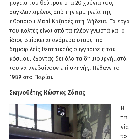
μαγεία του θεάτρου στα 20 χρόνια του,
συγκλονισμένος από την ερμηνεία της
ηθοποιού Μαρί Καζαρές στη Μήδεια. Τα έργα
του Κολτές είναι από τα πλέον γνωστά και ο
ίδιος βρίσκεται ανάμεσα στους πιο
δημοφιλείς θεατρικούς συγγραφείς του
κόσμου, έχοντας δει όλα τα δημιουργήματά
του να ανεβαίνουν επί σκηνής. Πέθανε το
1989 στο Παρίσι.
Σκηνοθέτης Κώστας Ζάπας
Η
ται
νία
το