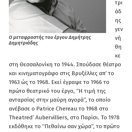
τρι
άδ
ης
γεν
Ο μεταφραστής του έργου Δημήτρης
νή
Δημητριάδης
θη
κε
στη Θεσσαλονίκη το 1944. Σπούδασε θέατρο
και κινηματογράφο στις Βρυξέλλες απ’ το
1963 ώς το 1968. Εκεί έγραψε το 1966 το
πρώτο θεατρικό του έργο, “Η τιμή της
ανταρσίας στην μαύρη αγορά”, το οποίο
ανέβασε ο Patrice Chereau το 1968 στο
Theatred’ Aubervilliers, στο Παρίσι. Το 1978
εκδόθηκε το “Πεθαίνω σαν χώρα”, το πρώτο