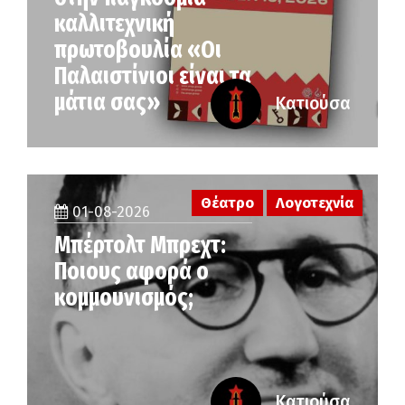
καλλιτεχνική
πρωτοβουλία «Οι
Παλαιστίνιοι είναι τα
μάτια σας»
Κατιούσα
Θέατρο
Λογοτεχνία
01-08-2026
Μπέρτολτ Μπρεχτ:
Ποιους αφορά ο
κομμουνισμός;
Κατιούσα