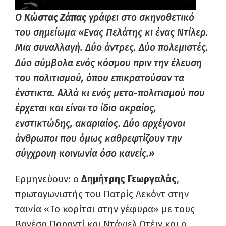
Ο
Κώστας Ζάπας
γράφει στο σκηνοθετικό
του σημείωμα «Ενας Πελάτης κι ένας Ντίλερ.
Μια συναλλαγή. Δύο άντρες. Δύο πολεμιστές.
Δύο σύμβολα ενός κόσμου πριν την έλευση
του πολιτισμού, όπου επικρατούσαν τα
ένστικτα. Αλλά κι ενός μετα-πολιτισμού που
έρχεται και είναι το ίδιο ακραίος,
ενστικτώδης, ακαριαίος. Δύο αρχέγονοι
άνθρωποι που όμως καθρεφτίζουν την
σύγχρονη κοινωνία όσο κανείς.»
Ερμηνεύουν:
ο
Δημήτρης Γεωργαλάς
,
πρωταγωνιστής του Πατρίς Λεκόντ στην
ταινία «Το κορίτσι στην γέφυρα» με τους
Βανέσα Παραντί και Ντάνιελ Οτέιγ και ο