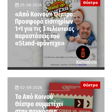
Θέατρο
05-08-2026
«Από Κοινού» Θέατρο:
Προσφορά εισιτηρίων
1+1 για τις 3 τελευταίες
παραστάσεις του
«Stand-upάντεχα»
Κατιούσα
Θέατρο
02-08-2026
Το Από Κοινού
Θέατρο συμμετέχει
στην παγκόσμια