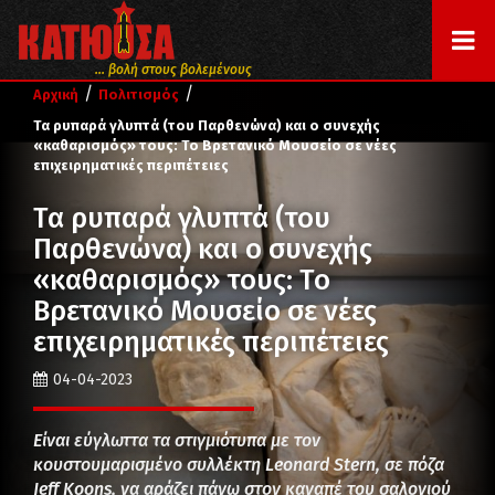
... βολή στους βολεμένους
/
/
Αρχική
Πολιτισμός
Τα ρυπαρά γλυπτά (του Παρθενώνα) και ο συνεχής
«καθαρισμός» τους: Το Βρετανικό Μουσείο σε νέες
επιχειρηματικές περιπέτειες
Τα ρυπαρά γλυπτά (του
Παρθενώνα) και ο συνεχής
«καθαρισμός» τους: Το
Βρετανικό Μουσείο σε νέες
επιχειρηματικές περιπέτειες
04-04-2023
Είναι εύγλωττα τα στιγμιότυπα με τον
κουστουμαρισμένο συλλέκτη Leonard Stern, σε πόζα
Jeff Koons, να αράζει πάνω στον καναπέ του σαλονιού