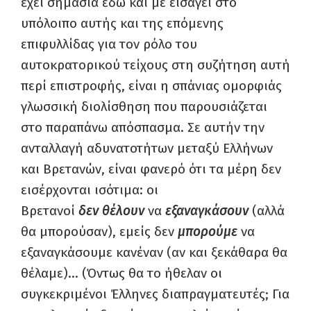
έχει σημασία εδώ και με εισάγει στο
υπόλοιπο αυτής και της επόμενης
επιφυλλίδας για τον ρόλο του
αυτοκρατορικού τείχους στη συζήτηση αυτή
περί επιστροφής, είναι η σπάνιας ομορφιάς
γλωσσική διολίσθηση που παρουσιάζεται
στο παραπάνω απόσπασμα. Σε αυτήν την
ανταλλαγή αδυνατοτήτων μεταξύ Ελλήνων
και Βρετανών, είναι φανερό ότι τα μέρη δεν
εισέρχονται ισότιμα: οι
Βρετανοί
δεν
θέλουν
να
εξαναγκάσουν
(αλλά
θα μπορούσαν), εμείς δεν
μπορούμε
να
εξαναγκάσουμε κανέναν (αν και ξεκάθαρα θα
θέλαμε)… (Όντως θα το ήθελαν οι
συγκεκριμένοι Έλληνες διαπραγματευτές; Για