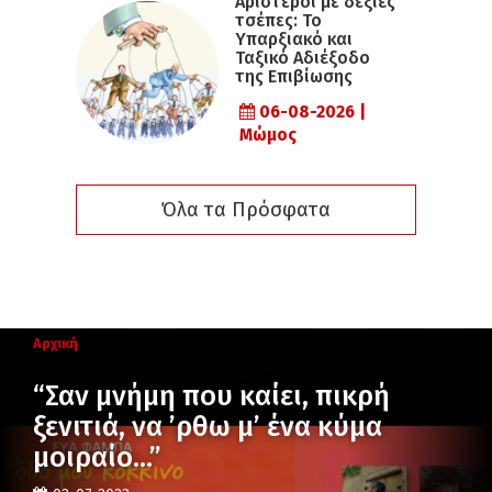
Αριστεροί με δεξιές
τσέπες: Το
Υπαρξιακό και
Ταξικό Αδιέξοδο
της Επιβίωσης
06-08-2026 |
Μώμος
Όλα τα Πρόσφατα
Αρχική
“Σαν μνήμη που καίει, πικρή
ξενιτιά, να ’ρθω μ’ ένα κύμα
μοιραίο…”