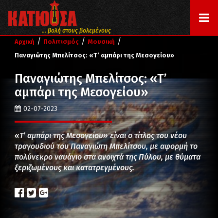
... βολή στους βολεμένους
/
/
/
Αρχική
Πολιτισμός
Μουσική
Παναγιώτης Μπελίτσος: «Τ’ αμπάρι της Μεσογείου»
Παναγιώτης Μπελίτσος: «Τ’
αμπάρι της Μεσογείου»
02-07-2023
«Τ’ αμπάρι της Μεσογείου» είναι ο τίτλος του νέου
τραγουδιού του Παναγιώτη Μπελίτσου, με αφορμή το
πολύνεκρο ναυάγιο στα ανοιχτά της Πύλου, με θύματα
ξεριζωμένους και κατατρεγμένους.