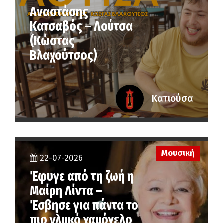
Αναστάσης
Κατσαβός – Λούτσα
(Κώστας
Βλαχούτσος)
Κατιούσα
Μουσική
22-07-2026
Έφυγε από τη ζωή η
Μαίρη Λίντα –
Έσβησε για πάντα το
πιο γλυκό χαμόγελο