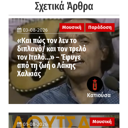
Σχετικά Άρθρα
Μουσική
Παράδοση
03-08-2026
«Και πώς τον λεν το
διπλανό/ και τον τρελό
τον Ιταλό…» – Έφυγε
από τη ζωή ο Λάκης
Χαλκιάς
Κατιούσα
Μουσική
01-08-2026