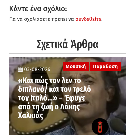
Κάντε ένα σχόλιο:
Για να σχολιάσετε πρέπει να
συνδεθείτε
.
Σχετικά Άρθρα
Μουσική
Παράδοση
03-08-2026
«Και πώς τον λεν το
διπλανό/ και τον τρελό
τον Ιταλό…» – Έφυγε
από τη ζωή ο Λάκης
Χαλκιάς