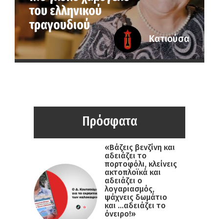
του ελληνικού
τραγουδιού
Κατιούσα
Πρόσφατα
«Βάζεις βενζίνη και
αδειάζει το
πορτοφόλι, κλείνεις
ακτοπλοϊκά και
αδειάζει ο
λογαριασμός,
ψάχνεις δωμάτιο
και …αδειάζει το
όνειρο!»