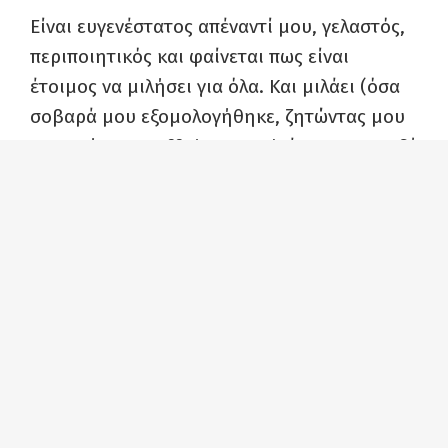
Είναι ευγενέστατος απέναντί μου, γελαστός,
περιποιητικός και φαίνεται πως είναι
έτοιμος να μιλήσει για όλα. Και μιλάει (όσα
σοβαρά μου εξομολογήθηκε, ζητώντας μου
να τηρήσω το off the record, έμειναν μεταξύ
μας για πάντα). Αισθάνομαι ασφάλεια δίπλα
του, γιατί από τη δισκογραφική του
εταιρεία, μου έχουν πει πως του άρεσε πολύ
η ιδέα να του κάνω μια ολόκληρη εκπομπή
(μετά από τη γνωριμία μας, οι εκπομπές
έγιναν τρεις!).
Με προτρέπει από την πρώτη στιγμή να του
μιλάω στον ενικό, του λέω ναι, αλλά από το
τρακ μού προκύπτει μόνο πληθυντικός.