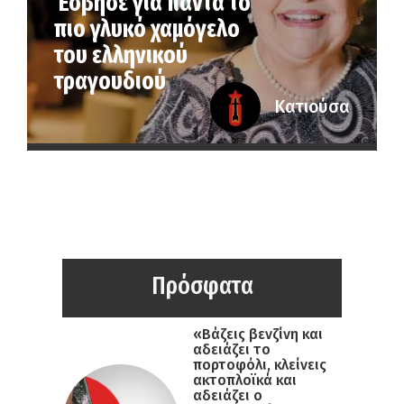
Έσβησε για πάντα το
πιο γλυκό χαμόγελο
του ελληνικού
τραγουδιού
Κατιούσα
Πρόσφατα
«Βάζεις βενζίνη και
αδειάζει το
πορτοφόλι, κλείνεις
ακτοπλοϊκά και
αδειάζει ο