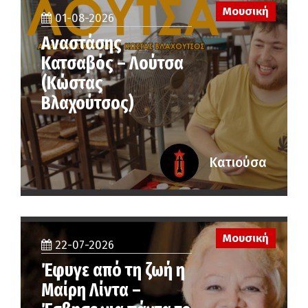
Μουσική
01-08-2026
Αναστάσης
Κατσαβός – Λούτσα
(Κώστας
Βλαχούτσος)
Κατιούσα
Μουσική
22-07-2026
Έφυγε από τη ζωή η
Μαίρη Λίντα –