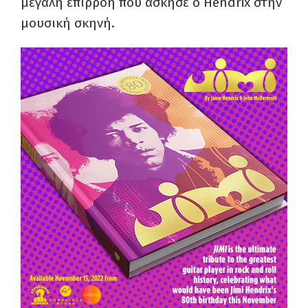
μεγάλη επιρροή που άσκησε ο Hendrix στην
μουσική σκηνή.