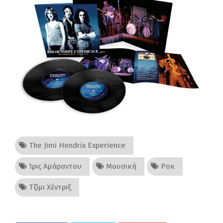
The Jimi Hendrix Experience
Ίρις Αμάραντου
Μουσική
Ροκ
Τζίμι Χέντριξ