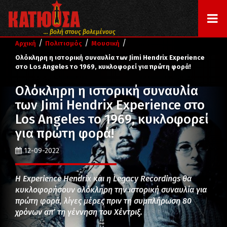
... βολή στους βολεμένους
/
/
/
Αρχική
Πολιτισμός
Μουσική
Ολόκληρη η ιστορική συναυλία των Jimi Hendrix Experience
στο Los Angeles το 1969, κυκλοφορεί για πρώτη φορά!
Ολόκληρη η ιστορική συναυλία
των Jimi Hendrix Experience στο
Los Angeles το 1969, κυκλοφορεί
για πρώτη φορά!
12-09-2022
Η Experience Hendrix και η Legacy Recordings θα
κυκλοφορήσουν ολόκληρη την ιστορική συναυλία για
πρώτη φορά, λίγες μέρες πριν τη συμπλήρωση 80
χρόνων απ’ τη γέννηση του Χέντριξ.