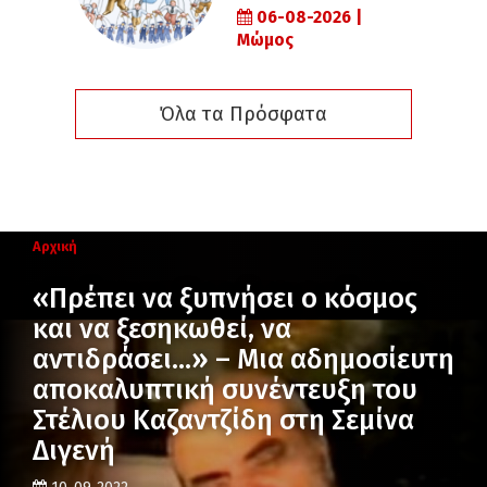
06-08-2026 |
Μώμος
Όλα τα Πρόσφατα
Αρχική
«Πρέπει να ξυπνήσει ο κόσμος
και να ξεσηκωθεί, να
αντιδράσει…» – Μια αδημοσίευτη
αποκαλυπτική συνέντευξη του
Στέλιου Καζαντζίδη στη Σεμίνα
Διγενή