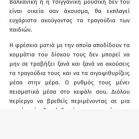
Βαλκανική ή η τσιγγάνικη μουσική δεν του
είναι οικεία σαν άκουσμα, θα εκπλαγεί
ευχάριστα ακούγοντας τα τραγούδια των
παιδιών.
Η φρέσκια ματιά με την οποία αποδίδουν τα
κομμάτια του δίσκου τους δεν μπορεί να
μην σε τραβήξει ξανά και ξανά να ακούσεις
τα τραγούδια τους και να τα σιγοψιθυρίζεις
μέσα στην μέρα. Ο ρυθμός τους μένει
πεισματικά μέσα στο κεφάλι σου. Διόλου
περίεργο να βρεθείς περιμένοντας σε μια
σειρά τράπεζας ή δημόσιας υπηρεσίας και
να σιγοτραγουδάς το ”Σίσυφο” που είναι και
ταιριαστό τραγούδι για τέτοιες περιπτώσεις,
εδώ που τα λέμε…