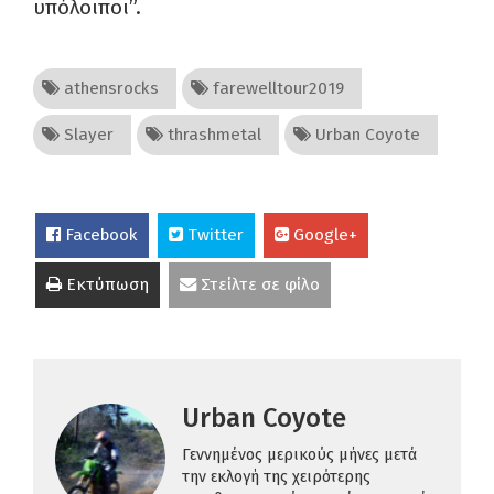
υπόλοιποι”.
athensrocks
farewelltour2019
Slayer
thrashmetal
Urban Coyote
Facebook
Twitter
Google+
Εκτύπωση
Στείλτε σε φίλο
Urban Coyote
Γεννημένος μερικούς μήνες μετά
την εκλογή της χειρότερης