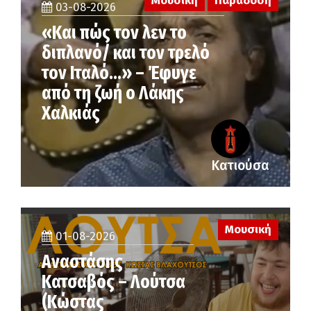
Μουσική
Παράδοση
03-08-2026
«Και πώς τον λεν το
διπλανό/ και τον τρελό
τον Ιταλό…» – Έφυγε
από τη ζωή ο Λάκης
Χαλκιάς
Κατιούσα
Μουσική
01-08-2026
Αναστάσης
Κατσαβός – Λούτσα
(Κώστας