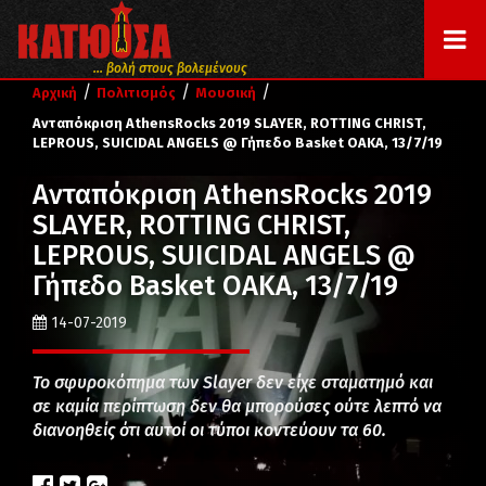
... βολή στους βολεμένους
/
/
/
Αρχική
Πολιτισμός
Μουσική
Aνταπόκριση ΑthensRocks 2019 SLAYER, ROTTING CHRIST,
LEPROUS, SUICIDAL ANGELS @ Γήπεδο Basket ΟΑΚΑ, 13/7/19
Aνταπόκριση ΑthensRocks 2019
SLAYER, ROTTING CHRIST,
LEPROUS, SUICIDAL ANGELS @
Γήπεδο Basket ΟΑΚΑ, 13/7/19
14-07-2019
Το σφυροκόπημα των Slayer δεν είχε σταματημό και
σε καμία περίπτωση δεν θα μπορούσες ούτε λεπτό να
διανοηθείς ότι αυτοί οι τύποι κοντεύουν τα 60.