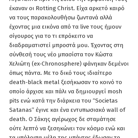
έκαναν οι Rotting Christ. Είχα αρκετό καιρό
να τους παρακολουθήσω ζωντανά αλλά
έχοντας μια εικόνα από τα live τους ήμουν
σίγουρος για το τι επρόκειτο να
διαδραματιστεί μπροστά μου. Έχοντας στη
σύνθεσή τους νέο μπασίστα τον Κώστα
Χελιώτη (ex-Chronosphere) φάνηκαν δεμένοι
όπως πάντα. Με το δικό τους ιδιαίτερο
death-black metal ξεσήκωσαν το κοινό το
οποίο άρχισε και πάλι να δημιουργεί mosh
pits ενώ κατά την διάρκεια του “Societas
Satanas” έγινε και ένα εντυπωσιακό wall of
death. O Σάκης αγέρωχος δε σταμάτησε
ούτε λεπτό να ξεσηκώνει τον κόσμο ενώ και
τα υπόλοιπα μέλη της μπάντας έδωσαν το