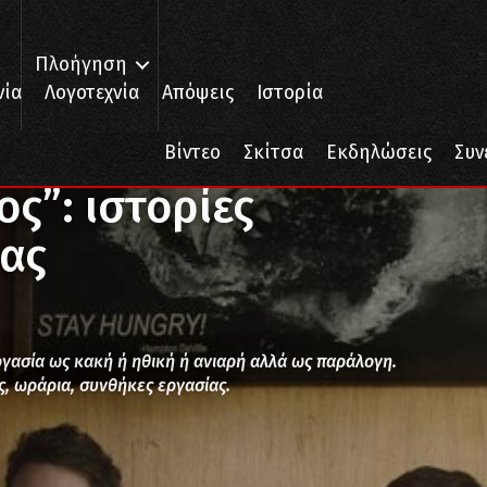
Πλοήγηση
νία
Λογοτεχνία
Απόψεις
Ιστορία
: ιστορίες πολυεθνικής τρέλας
Βίντεο
Σκίτσα
Εκδηλώσεις
Συν
ος”: ιστορίες
λας
ργασία ως κακή ή ηθική ή ανιαρή αλλά ως παράλογη.
, ωράρια, συνθήκες εργασίας.