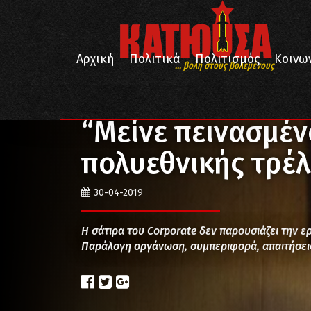
Αρχική
Πολιτικά
Πολιτισμός
Κοινω
... βολή στους βολεμένους
/
/
/
Αρχική
Πολιτισμός
ΜΜΕ
“Μείνε πεινασμένος”
“Μείνε πεινασμέν
πολυεθνικής τρέ
30-04-2019
Η σάτιρα του Corporate δεν παρουσιάζει την ε
Παράλογη οργάνωση, συμπεριφορά, απαιτήσεις