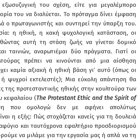
 εξωσυζυγική του σχέση, είτε για μεγαλέμπορο
ορία του να διαλύεται. Το πρόταγμα δίνει έμφαση
λά ο πρωταγωνιστής και συντηρεί την ύπαρξη του.
ία: η ηθική, η κακή ψυχολογική κατάσταση, οι
υθώντας αυτή τη στάση ζωής να γίνεται δομικό
αι ταινιών, αναρωτιέμαι δύο πράγματα. Γιατί οι
τούρας πρέπει να κινούνται από μια αίσθηση
χει καμία αξιακή ή ηθική βάση γι’ αυτό (όπως οι
 ή ψυχροί εκτελεστές); Μια εύκολη απάντηση θα
ζες της προτεσταντικής ηθικής στην κουλτούρα των
ου κεφαλαίου (
The Protestant Ethic and the Spirit of
ση που ομολογώ δεν με αφήνει απολύτως
ναι η εξής: Πώς στοχάζεται κανείς για τη δουλειά
αταφύγιο και ταυτόχρονα εφαλτήριο προσδιορισμού
ρούμε να μιλάμε για την εργασία μας ή απλά να τη