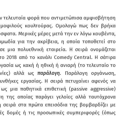
ν τελευταία φορά που αντιμετώπισα αμφισβήτηση
ημοφιλούς κουλτούρας. Ομολογώ πως δεν βρήκα
σφατα. Μερικές μέρες μετά την εν λόγω κουβέντα,
μωδία για την ακρίβεια, η οποία τοποθετεί στο
σε μια πολυεθνική εταιρεία. Η σειρά ονομάζεται
 το 2018 από το κανάλι Comedy Central. Η σάτιρα
ργασία ως κακή ή ηθική ή ανιαρή (το τελευταίο το
ινίες) αλλά ως
παράλογη
. Παράλογη οργάνωση,
υνθήκες εργασίας. Η σειρά πετυχαίνει αφενός να
ως μια παθητικά επιθετική (passive aggressive)
ση της οποίας παράγει γελοίες αλλά ταυτόχρονα
η σειρά στα πρώτα επεισόδια της βομβαρδίζει με
κές δομές ή τις προσωπικές συμπεριφορές (όπως