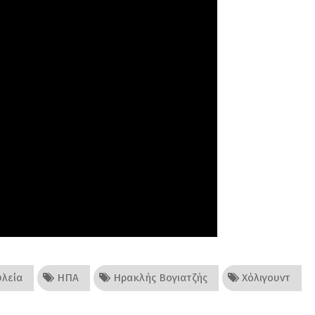
λεία
ΗΠΑ
Ηρακλής Βογιατζής
Χόλιγουντ