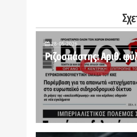
Σχε
28-05-2026
Ριζοσπάστης: Αριθ. φύ