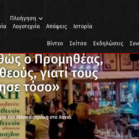
Πλοήγηση
νία
Λογοτεχνία
Απόψεις
Ιστορία
ηθέας, «από όλους τους θεούς, γιατί τους ανθρώπους αγάπησε τόσο»
Βίντεο
Σκίτσα
Εκδηλώσεις
Συν
θώς ο Προμηθέας,
θεούς, γιατί τους
ησε τόσο»
για τον Μάνο Κατράκη στα Χανιά.