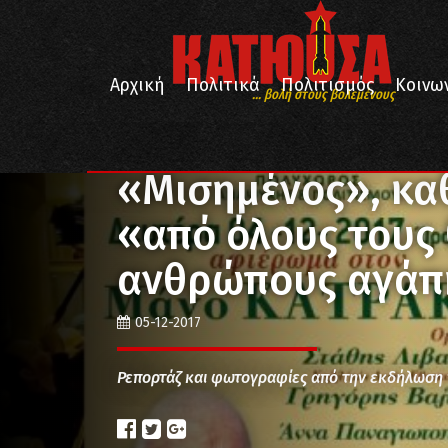
Αρχική
Πολιτικά
Πολιτισμός
Κοινω
... βολή στους βολεμένους
/
/
Αρχική
Πολιτισμός
«Μισημένος», καθώς ο Προμ
«Μισημένος», κα
«από όλους τους 
ανθρώπους αγάπ
05-12-2017
Ρεπορτάζ και φωτογραφίες από την εκδήλωση 