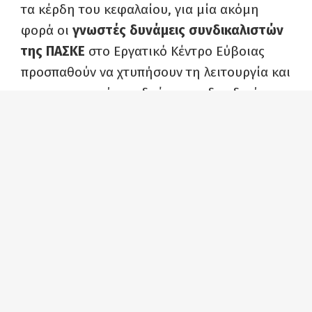
τα κέρδη του κεφαλαίου, για μία ακόμη
φορά οι
γνωστές δυνάμεις συνδικαλιστών
της ΠΑΣΚΕ
στο Εργατικό Κέντρο Εύβοιας
προσπαθούν να χτυπήσουν τη λειτουργία και
την αγωνιστική του δράση, τις διεκδικήσεις
και τον αγώνα σωματείων και εργαζομένων.
Η νέα κλιμάκωση στη βρώμικη επίθεση
ενάντια στην αγωνιστική διοίκηση που
εξέλεξαν οι αντιπρόσωποι των εργαζομένων
στο τελευταίο συνέδριο του Εργατικού
Κέντρου Εύβοιας, έρχεται με την
απόφαση
του Μονομελούς Πρωτοδικείου Χαλκίδας,
που θέτει προς ακύρωση τη διαδικασία
του συνεδρίου.