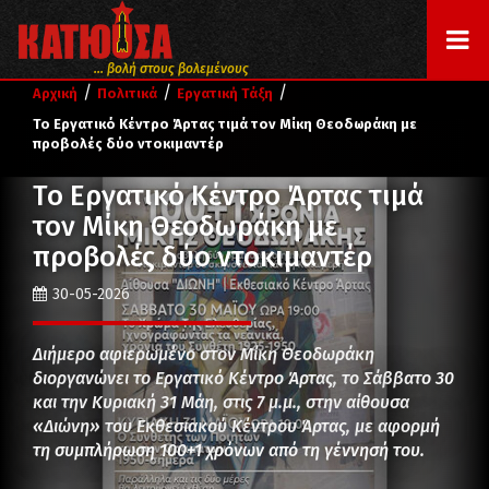
... βολή στους βολεμένους
/
/
/
Αρχική
Πολιτικά
Εργατική Τάξη
Το Εργατικό Κέντρο Άρτας τιμά τον Μίκη Θεοδωράκη με
προβολές δύο ντοκιμαντέρ
Το Εργατικό Κέντρο Άρτας τιμά
τον Μίκη Θεοδωράκη με
προβολές δύο ντοκιμαντέρ
30-05-2026
Διήμερο αφιερωμένο στον Μίκη Θεοδωράκη
διοργανώνει το Εργατικό Κέντρο Άρτας, το Σάββατο 30
και την Κυριακή 31 Μάη, στις 7 μ.μ., στην αίθουσα
«Διώνη» του Εκθεσιακού Κέντρου Άρτας, με αφορμή
τη συμπλήρωση 100+1 χρόνων από τη γέννησή του.