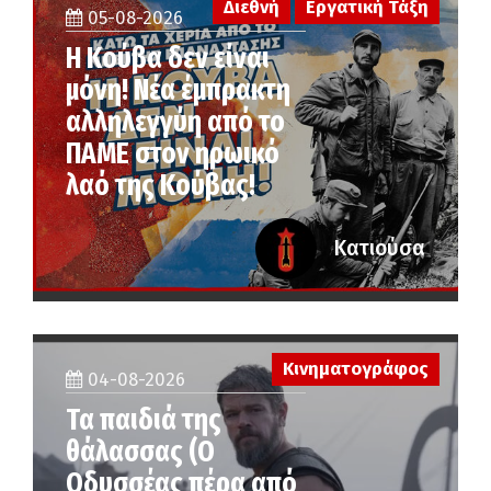
Διεθνή
Εργατική Τάξη
05-08-2026
Η Κούβα δεν είναι
μόνη! Νέα έμπρακτη
αλληλεγγύη από το
ΠΑΜΕ στον ηρωικό
λαό της Κούβας!
Κατιούσα
Κινηματογράφος
04-08-2026
Τα παιδιά της
θάλασσας (Ο
Οδυσσέας πέρα από