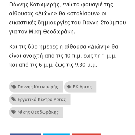
Γιάννης Κατωμερής, ενώ το φουαγιέ της
αίθουσας «Διώνη» θα «στολίσουν» οι
εικαστικές δημιουργίες του Γιάννη Στούμπου
για τον Μίκη Θεοδωράκη.
Και τις δύο ημέρες η αίθουσα «Διώνη» θα
είναι ανοιχτή από τις 10 π.μ. έως τη 1 μ.μ.
και από τις 6 μ.μ. έως τις 9.30 μ.μ.
Γιάννης Κατωμερής
ΕΚ Άρτας
Εργατικό Κέντρο Άρτας
Μίκης Θεοδωράκης