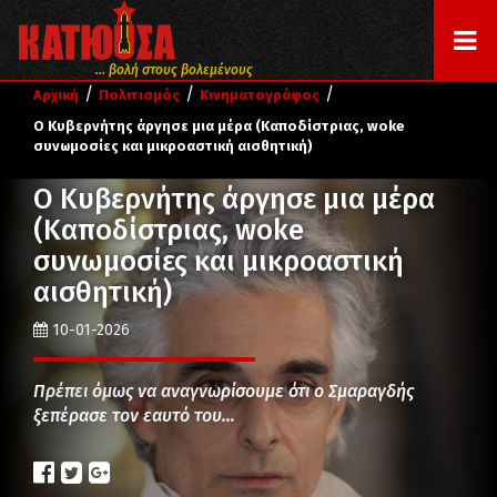
... βολή στους βολεμένους
/
/
/
Αρχική
Πολιτισμός
Κινηματογράφος
Ο Κυβερνήτης άργησε μια μέρα (Καποδίστριας, woke
συνωμοσίες και μικροαστική αισθητική)
Ο Κυβερνήτης άργησε μια μέρα
(Καποδίστριας, woke
συνωμοσίες και μικροαστική
αισθητική)
10-01-2026
Πρέπει όμως να αναγνωρίσουμε ότι ο Σμαραγδής
ξεπέρασε τον εαυτό του…