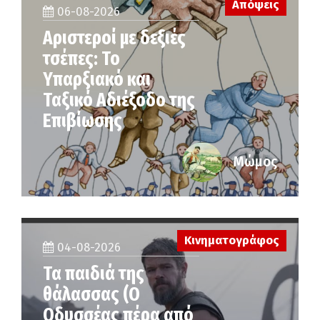
Απόψεις
06-08-2026
Αριστεροί με δεξιές
τσέπες: Το
Υπαρξιακό και
Ταξικό Αδιέξοδο της
Επιβίωσης
Μώμος
Κινηματογράφος
04-08-2026
Τα παιδιά της
θάλασσας (Ο
Οδυσσέας πέρα από