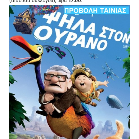
(αίθουσα συλλόγου), ώρα
17:00
.