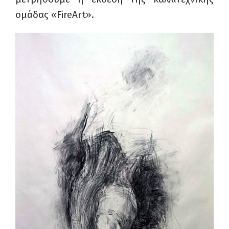
ομάδας «
FireArt
».