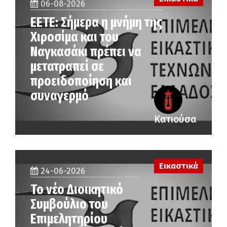
06-08-2026
ΕΕΤΕ: Σήμερα η μνήμη της
Χιροσίμα και του
Ναγκασάκι πρέπει να
μετατραπεί σε
προειδοποίηση και
συναγερμό
Κατιούσα
Εικαστικά
24-06-2026
Το νέο Διοικητικό
Συμβούλιο του
Επιμελητηρίου