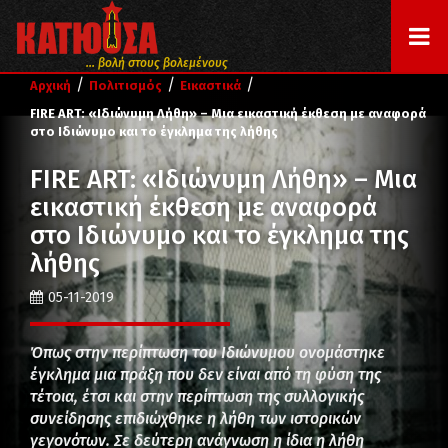
... βολή στους βολεμένους
/
/
/
Αρχική
Πολιτισμός
Εικαστικά
FIRE ART: «Ιδιώνυμη Λήθη» – Μια εικαστική έκθεση με αναφορά
στο Ιδιώνυμο και το έγκλημα της λήθης
FIRE ART: «Ιδιώνυμη Λήθη» – Μια
εικαστική έκθεση με αναφορά
στο Ιδιώνυμο και το έγκλημα της
λήθης
05-11-2019
Όπως στην περίπτωση του Ιδιώνυμου ονομάστηκε
έγκλημα μια πράξη που δεν είναι από τη φύση της
τέτοια, έτσι και στην περίπτωση της συλλογικής
συνείδησης επιδιώχθηκε η λήθη των ιστορικών
γεγονότων. Σε δεύτερη ανάγνωση η ίδια η λήθη