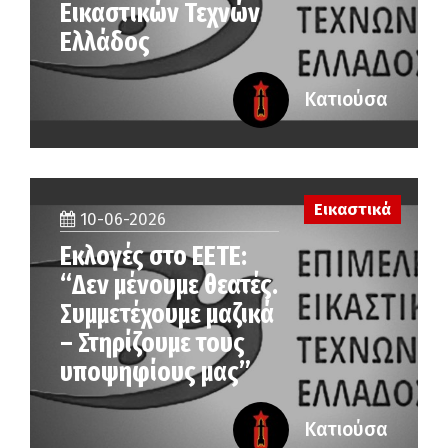
Εικαστικών Τεχνών
Ελλάδος
Κατιούσα
Εικαστικά
10-06-2026
Εκλογές στο ΕΕΤΕ:
“Δεν μένουμε θεατές.
Συμμετέχουμε μαζικά
– Στηρίζουμε τους
υποψηφίους μας”
Κατιούσα