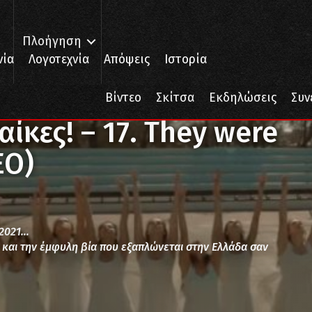
Πλοήγηση
νία
Λογοτεχνία
Απόψεις
Ιστορία
ίκες! – 17. They were all women! (ΒΙΝΤΕΟ)
Βίντεο
Σκίτσα
Εκδηλώσεις
Συν
αίκες! – 17. They were
ΕΟ)
 2021…
ς και την έμφυλη βία που εξαπλώνεται στην Ελλάδα σαν