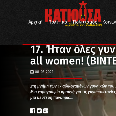
Αρχική
Πολιτικά
Πολιτισμός
Κοινω
... βολή στους βολεμένους
/
/
/
Αρχική
Πολιτισμός
Χορός
17. Ήταν όλες γυνα
17. Ήταν όλες γυν
all women! (ΒΙΝΤ
08-03-2022
Στη μνήμη των 17 αδικοχαμένων γυναικών του
Μια χορογραφία κραυγή για τις γυναικοκτονίε
μια δεύτερη πανδημία…