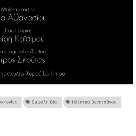
κτονίες
Έμφυλη Βία
Ηλέκτρα Βενετσάνου