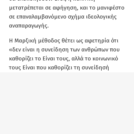
μετατρέπεται σε αφήγηση, και το μανιφέστο
σε επαναλαμβανόμενο σχήμα ιδεολογικής
αναπαραγωγής.
Η Μαρξική μέθοδος θέτει ως αφετηρία ότι
«δεν είναι η συνείδηση των ανθρώπων που
καθορίζει το Είναι τους, αλλά το κοινωνικό
τους Είναι που καθορίζει τη συνείδησή
τους» (Marx, 1859). Όταν αυτή η αφετηρία
απουσιάζει, η πολιτική αποκόπτεται από τη
βάση της και αναπτύσσεται στο επίπεδο της
ρητορικής. Τα μανιφέστα εμφανίζονται τότε
ως προγράμματα αλλαγής, ενώ στην
πραγματικότητα λειτουργούν ως μηχανισμοί
σταθεροποίησης της υπάρχουσας τάξης