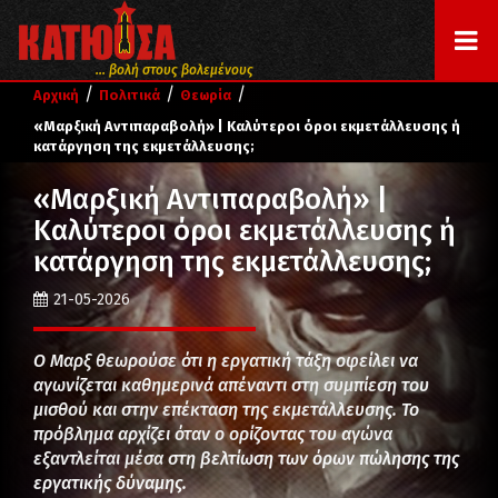
... βολή στους βολεμένους
/
/
/
Αρχική
Πολιτικά
Θεωρία
«Μαρξική Αντιπαραβολή» | Καλύτεροι όροι εκμετάλλευσης ή
κατάργηση της εκμετάλλευσης;
«Μαρξική Αντιπαραβολή» |
Καλύτεροι όροι εκμετάλλευσης ή
κατάργηση της εκμετάλλευσης;
21-05-2026
Ο Μαρξ θεωρούσε ότι η εργατική τάξη οφείλει να
αγωνίζεται καθημερινά απέναντι στη συμπίεση του
μισθού και στην επέκταση της εκμετάλλευσης. Το
πρόβλημα αρχίζει όταν ο ορίζοντας του αγώνα
εξαντλείται μέσα στη βελτίωση των όρων πώλησης της
εργατικής δύναμης.