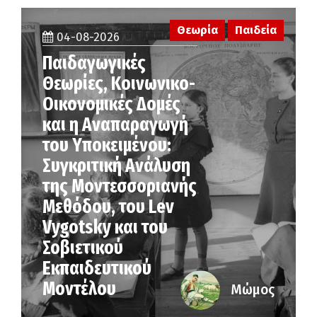
Θεωρία
Παιδεία
04-08-2026
Παιδαγωγικές
Θεωρίες, Κοινωνικο-
Οικονομικές Δομές
και η Αναπαραγωγή
του Υποκειμένου:
Συγκριτική Ανάλυση
της Μοντεσσοριανής
Μεθόδου, του Lev
Vygotsky και του
Σοβιετικού
Εκπαιδευτικού
Μοντέλου
Μώμος