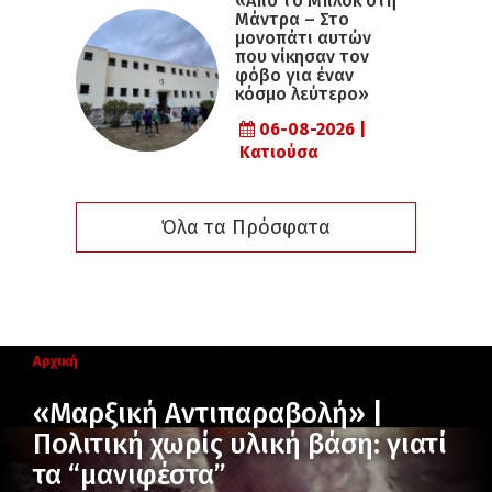
«Από το Μπλοκ στη
Μάντρα – Στο
μονοπάτι αυτών
που νίκησαν τον
φόβο για έναν
κόσμο λεύτερο»
06-08-2026 |
Κατιούσα
Όλα τα Πρόσφατα
Αρχική
«Μαρξική Αντιπαραβολή» |
Πολιτική χωρίς υλική βάση: γιατί
τα “μανιφέστα”