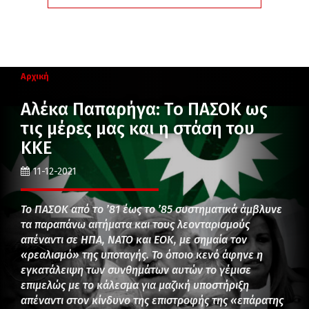
Αρχική
Αλέκα Παπαρήγα: Το ΠΑΣΟΚ ως
τις μέρες μας και η στάση του
ΚΚΕ
11-12-2021
Το ΠΑΣΟΚ από το ’81 έως το ’85 συστηματικά άμβλυνε
τα παραπάνω αιτήματα και τους λεονταρισμούς
απέναντι σε ΗΠΑ, ΝΑΤΟ και ΕΟΚ, με σημαία τον
«ρεαλισμό» της υποταγής. Το όποιο κενό άφηνε η
εγκατάλειψη των συνθημάτων αυτών το γέμισε
επιμελώς με το κάλεσμα για μαζική υποστήριξη
απέναντι στον κίνδυνο της επιστροφής της «επάρατης