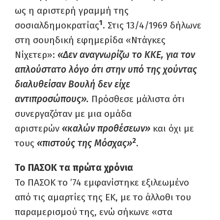
ως η αριστερή γραμμή της
1
σοσιαλδημοκρατίας
. Στις 13/4/1969 δήλωνε
στη σουηδική εφημερίδα «Ντάγκες
Νίχετερ»:
«Δεν αναγνωρίζω το ΚΚΕ, για τον
απλούστατο λόγο ότι στην υπό της χούντας
διαλυθείσαν Βουλή δεν είχε
αντιπροσώπους».
Πρόσθεσε μάλιστα ότι
συνεργαζόταν με μια ομάδα
αριστερών
«καλών προθέσεων»
και όχι με
2
τους
«πιστούς της Μόσχας»
.
Το ΠΑΣΟΚ τα πρώτα χρόνια
Το ΠΑΣΟΚ το ’74 εμφανίστηκε εξιλεωμένο
από τις αμαρτίες της ΕΚ, με το άλλοθι του
παραμερισμού της, ενώ σήκωνε «στα