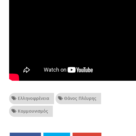
Ελληνοφρένεια
Θάνος Πλέυρης
Κομμουνισμός