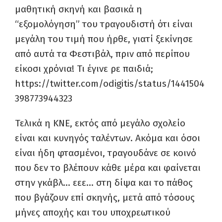
μαθητική σκηνή και βασικά η
“εξομολόγηση” του τραγουδιστή ότι είναι
μεγάλη του τιμή που ήρθε, γιατί ξεκίνησε
από αυτά τα Φεστιβάλ, πριν από περίπου
είκοσι χρόνια! Τι έγινε ρε παιδιά;
https://twitter.com/odigitis/status/1441504
398773944323
Τελικά η ΚΝΕ, εκτός από μεγάλο σχολείο
είναι και κυνηγός ταλέντων. Ακόμα και όσοι
είναι ήδη φτασμένοι, τραγουδάνε σε κοινό
που δεν το βλέπουν κάθε μέρα και φαίνεται
στην γκάβλ… εεε… στη δίψα και το πάθος
που βγάζουν επί σκηνής, μετά από τόσους
μήνες αποχής και του υποχρεωτικού