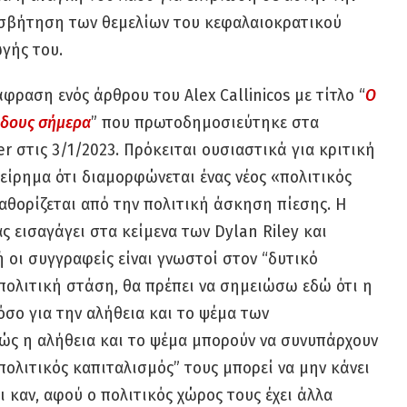
ισβήτηση των θεμελίων του κεφαλαιοκρατικού
γής του.
ραση ενός άρθρου του Alex Callinicos με τίτλο “
Ο
ρδους σήμερα
” που πρωτοδημοσιεύτηκε στα
er στις 3/1/2023. Πρόκειται ουσιαστικά για κριτική
είρημα ότι διαμορφώνεται ένας νέος «πολιτικός
αθορίζεται από την πολιτική άσκηση πίεσης. Η
ας εισαγάγει στα κείμενα των Dylan Riley και
ή οι συγγραφείς είναι γνωστοί στον “δυτικό
πολιτική στάση, θα πρέπει να σημειώσω εδώ ότι η
όσο για την αλήθεια και το ψέμα των
πώς η αλήθεια και το ψέμα μπορούν να συνυπάρχουν
“πολιτικός καπιταλισμός” τους μπορεί να μην κάνει
ι καν, αφού ο πολιτικός χώρος τους έχει άλλα