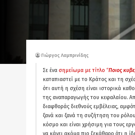
Γιώργος Λαμπρινίδης
Σε ένα
σημείωμα με τίτλο “
Ποιος κυβε
καταπιαστεί με το Κράτος και τη σχέ
ότι αυτή η σχέση είναι ιστορικά καθ
της αναπαραγωγής του κεφαλαίου. Απ
διαφθοράς διεθνούς εμβέλειας, αμφότ
ξανά και ξανά τη συζήτηση του ρόλου
κόσμο και είναι χρήσιμη για τους εργ
να κάνει ακόμα πιο ξεκάθαρο ότι η ί