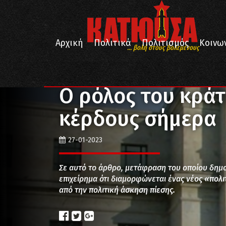
Αρχική
Πολιτικά
Πολιτισμός
Κοινω
... βολή στους βολεμένους
/
/
/
Αρχική
Πολιτικά
Οικονομία
Ο ρόλος του κράτ
Ο ρόλος του κράτ
κέρδους σήμερα
27-01-2023
Σε αυτό το άρθρο, μετάφραση του οποίου δημοσ
επιχείρημα ότι διαμορφώνεται ένας νέος «πολι
από την πολιτική άσκηση πίεσης.