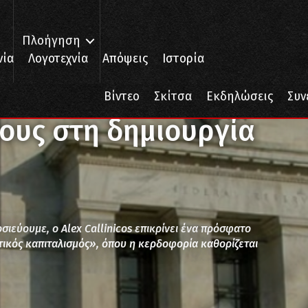
Πλοήγηση
νία
Λογοτεχνία
Απόψεις
Ιστορία
ους στη δημιουργία κέρδους σήμερα
Βίντεο
Σκίτσα
Εκδηλώσεις
Συν
ους στη δημιουργία
ιεύουμε, ο Alex Callinicos επικρίνει ένα πρόσφατο
τικός καπιταλισμός», όπου η κερδοφορία καθορίζεται