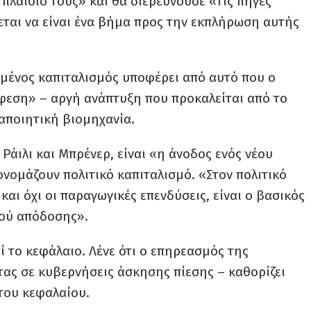
 πλαίσιό τους» και θα διερευνούσε «τις πηγές
νεται να είναι ένα βήμα προς την εκπλήρωση αυτής
μένος καπιταλισμός υποφέρει από αυτό που ο
εση» – αργή ανάπτυξη που προκαλείται από το
αποιητική βιομηχανία.
Ράιλι και Μπρένερ, είναι «η άνοδος ενός νέου
ομάζουν πολιτικό καπιταλισμό. «Στον πολιτικό
και όχι οι παραγωγικές επενδύσεις, είναι ο βασικός
τού απόδοσης».
εί το κεφάλαιο. Λένε ότι ο επηρεασμός της
τας σε κυβερνήσεις άσκησης πίεσης – καθορίζει
του κεφαλαίου.