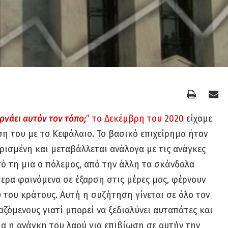
ρνάει αυτόν τον τόπο;
” το Δεκέμβρη του 2020
είχαμε
ση του με το Κεφάλαιο. Το βασικό επιχείρημα ήταν
ορισμένη και μεταβάλλεται ανάλογα με τις ανάγκες
ό τη μια ο πόλεμος, από την άλλη τα σκάνδαλα
ερα φαινόμενα σε έξαρση στις μέρες μας, φέρνουν
 του κράτους. Αυτή η συζήτηση γίνεται σε όλο τον
αζόμενους γιατί μπορεί να ξεδιαλύνει αυταπάτες και
δια η ανάγκη του λαού για επιβίωση σε αυτήν την