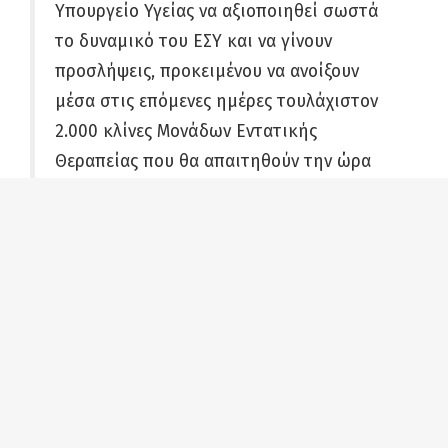
Υπουργείο Υγείας να αξιοποιηθεί σωστά
το δυναμικό του ΕΣΥ και να γίνουν
προσλήψεις, προκειμένου να ανοίξουν
μέσα στις επόμενες ημέρες τουλάχιστον
2.000 κλίνες Μονάδων Εντατικής
Θεραπείας που θα απαιτηθούν την ώρα
της κορύφωσης της επιδημίας. Επίσης να
ενταθεί η προσπάθεια για να
εξασφαλιστούν όσο το δυνατόν
περισσότεροι αναπνευστήρες που θα
παίξουν καθοριστικό ρόλο στη διάσωση
των ασθενών.
Παράλληλα, η χώρα μας πρέπει να
παραγγείλει όσο το δυνατόν μεγαλύτερες
ποσότητες από διαγνωστικά τεστ, όπως