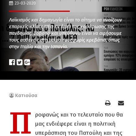
23-03-2020
Λαϊκισμός και δημαγωγία είναι το αίτημα να ανοίξουν
επαρκείς κλίνες ΜΕΘ εν όψει της κορύφωσης της
πανδημίας. Σοβαρό και υπεύθυνο είναι να αφήσουμε
τους ασθενείς στη μοίρα τους χωρίς κρεβάτια, όπως
στην Ιταλία και την Ισπανία.
Κατιούσα
Π
ροφανώς και το τελευταίο που θα
μας ενδιέφερε είναι η πολιτική
υπεράσπιση του Πατούλη και της