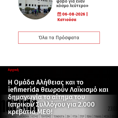
φόβο για έναν
κόσμο λεύτερο»
06-08-2026 |
Κατιούσα
Όλα τα Πρόσφατα
Αρχική
Η Ομάδα Αλήθειας και το
iefimerida θεωρούν Λαϊκισμό και
δημαγωγία το αίτημα του
Ιατρικού Συλλόγου για 2.000
κρεβάτια ΜΕΘ!