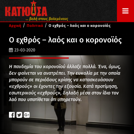
... βολή στους βολεμένους
/
/
Αρχική
Πολιτικά
Ο εχθρός – λαός και ο κορονοϊός
Ο εχθρός – λαός και ο κορονοϊός
23-03-2020
Η πανδημία του κορονοϊού άλλαξε πολλά. Ένα, όμως,
δεν φαίνεται να ανατρέπει. Την ευκολία με την οποία
μπορούν σε περιόδους κρίσης να κατασκευάσουν
«εχθρούς» οι έχοντες την εξουσία. Κατά προτίμηση,
εσωτερικούς «εχθρούς», δηλαδή μέσα στον ίδιο τον
λαό που υποτίθεται ότι υπηρετούν.