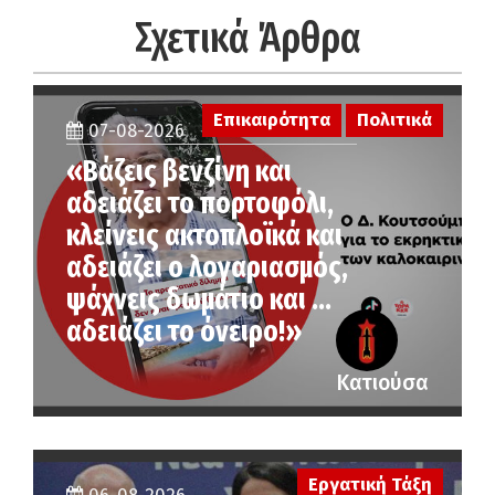
Σχετικά Άρθρα
Επικαιρότητα
Πολιτικά
07-08-2026
«Βάζεις βενζίνη και
αδειάζει το πορτοφόλι,
κλείνεις ακτοπλοϊκά και
αδειάζει ο λογαριασμός,
ψάχνεις δωμάτιο και …
αδειάζει το όνειρο!»
Κατιούσα
Εργατική Τάξη