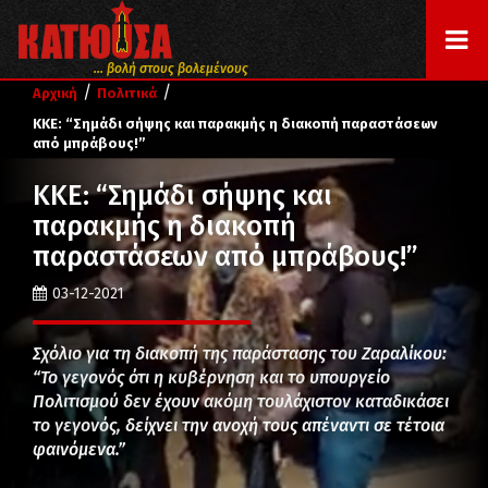
... βολή στους βολεμένους
/
/
Αρχική
Πολιτικά
ΚΚΕ: “Σημάδι σήψης και παρακμής η διακοπή παραστάσεων
από μπράβους!”
ΚΚΕ: “Σημάδι σήψης και
παρακμής η διακοπή
παραστάσεων από μπράβους!”
03-12-2021
Σχόλιο για τη διακοπή της παράστασης του Ζαραλίκου:
“Το γεγονός ότι η κυβέρνηση και το υπουργείο
Πολιτισμού δεν έχουν ακόμη τουλάχιστον καταδικάσει
το γεγονός, δείχνει την ανοχή τους απέναντι σε τέτοια
φαινόμενα.”