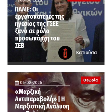
06-08-2026
ΠΑΜΕ: Οι
εργατοπατέρες της
ηγεσίας της ΓΣΕΕ
ξανά σε ρόλο
προσωπάρχη του
ΣΕΒ
Κατιούσα
Θεωρία
06-08-2026
«Μαρξική
Αντιπαραβολή» | Η
Μαρξιστική Ανάλυση