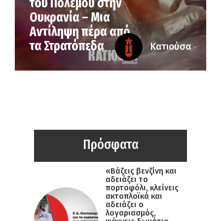
του Πολέμου στην
Ουκρανία – Μια
Αντίληψη πέρα από
τα Στρατόπεδα
Κατιούσα
Πρόσφατα
«Βάζεις βενζίνη και
αδειάζει το
πορτοφόλι, κλείνεις
ακτοπλοϊκά και
αδειάζει ο
λογαριασμός,