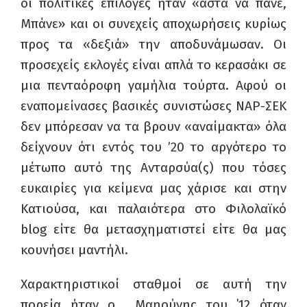
οι πολιτικές επιλογές ήταν «άστα να πάνε,
Μπάνε» και οι συνεχείς αποχωρήσεις κυρίως
προς τα «δεξιά» την αποδυνάμωσαν. Οι
προσεχείς εκλογές είναι απλά το κερασάκι σε
μια πενταόροφη γαμήλια τούρτα. Αφού οι
εναπομείνασες βασικές συνιστώσες ΝΑΡ-ΣΕΚ
δεν μπόρεσαν να τα βρουν «αναίμακτα» όλα
δείχνουν ότι εντός του ’20 το αργότερο το
μέτωπο αυτό της Ανταρσύα(ς) που τόσες
ευκαιρίες για κείμενα μας χάρισε και στην
Κατιούσα, και παλαιότερα στο Φιλολαϊκό
blog
είτε θα μετασχηματιστεί είτε θα μας
κουνήσει μαντήλι.
Χαρακτηριστικοί σταθμοί σε αυτή την
πορεία ήταν ο… Μαηούνης του ΄12 όταν