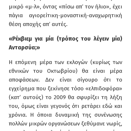
μικρό «μ-λ», όντας «πίσω απ’ τον ήλιο», έχει
πάγια αγιορείτικη-μοναστική-αναχωρητική
θέση αποχής απ’ αυτές.
«Ρέκβιεμ για μία (τρόπος του λέγειν μία)
Ανταρσύα;»
Η επόμενη μέρα των εκλογών (κυρίως των
εθνικών του Οκτωβρίου) θα είναι μέρα
αποφάσεων. Δεν είναι σίγουρο ότι το
εγχείρημα που ξεκίνησε τόσο «ελπιδοφόρα»
(κατ’ αυτούς) το 2009 θα σφυρίξει τη λήξη
του, όμως είναι γεγονός ότι ρετάρει εδώ και
χρόνια. Η όποια δυναμική της συνένωσης
πολλών μικρών οργανώσεων ξεθύμανε νωρίς,