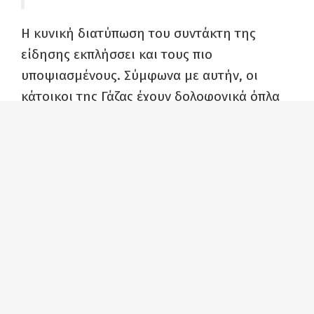
Η κυνική διατύπωση του συντάκτη της
είδησης εκπλήσσει και τους πιο
υποψιασμένους. Σύμφωνα με αυτήν, οι
κάτοικοι της Γάζας έχουν δολοφονικά όπλα
και προκαλούν στα καλά καθούμενα
επεισόδια που ταράζουν τους φιλήσυχους
Ισραηλινούς πολίτες που εξοργίζονται και με
το δίκιο τους.
Το πιο εντυπωσιακό όμως είναι ότι
καταφέρνει να κλείνει τα μάτια στην
κατάσταση ασφυκτικής πολιορκίας στην
οποία καταδικάζει το Ισραήλ τους
Παλαιστίνιους στη Λωρίδα της Γάζας, στις
συνεχιζόμενες δολοφονίες μικρών παιδιών,