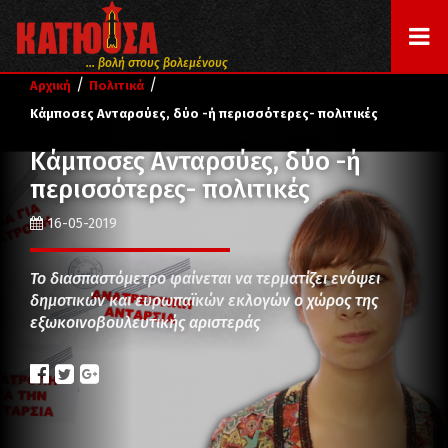
... βολή στους βολεμένους
/
/
Αρχική
Πολιτικά
Κάμποσες Ανταρσύες, δύο -ή περισσότερες- πολιτικές
Κάμποσες Ανταρσύες, δύο -ή
περισσότερες- πολιτικές
16-05-2019
Το διασπαστόμετρο φαίνεται να τερματίζει ενόψει
δημοτικών και ευρωπαϊκών εκλογών ο χώρος της
εξωκοινοβουλευτικής αριστεράς