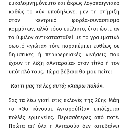
ευκολομνημόνευτο και άκρως λογοπαιγνιακό
καθώς το «ύ» υποδηλώνει μεν τη στήριξη
στον κεντρικό φορέα-συνασπισμό
κομμάτων, αλλά τόσο ευέλικτο, έτσι ώστε αν
το ύψιλον αντικατασταθεί με το γραμματικά
σωστό «γιώτα» τότε παραπέμπει ευθέως σε
δημοτικές ή περιφερειακές κινήσεις που
έχουν τη λέξη «Ανταρσία» στον τίτλο ή τον
υπότιτλό τους. Τώρα βέβαια θα μου πείτε:
-Και τι μας τα λες αυτά; «Χαίρω πολύ».
Σας τα λέω γιατί στις εκλογές της 26ης Μάη
το «Θα κάνουμε Ανταρσύ(ί)α» επιδέχεται
πολλές ερμηνείες. Περισσότερες από ποτέ.
Πρώτα απ’ όλα η Ανταρσύα δεν κατεβαίνει