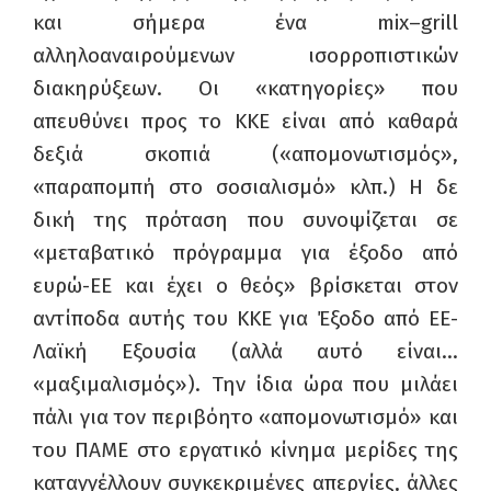
και σήμερα ένα
mix
–
grill
αλληλοαναιρούμενων ισορροπιστικών
διακηρύξεων. Οι «κατηγορίες» που
απευθύνει προς το ΚΚΕ είναι από καθαρά
δεξιά σκοπιά («απομονωτισμός»,
«παραπομπή στο σοσιαλισμό» κλπ.) Η δε
δική της πρόταση που συνοψίζεται σε
«μεταβατικό πρόγραμμα για έξοδο από
ευρώ-ΕΕ και έχει ο θεός» βρίσκεται στον
αντίποδα αυτής του ΚΚΕ για Έξοδο από ΕΕ-
Λαϊκή Εξουσία (αλλά αυτό είναι…
«μαξιμαλισμός»). Την ίδια ώρα που μιλάει
πάλι για τον περιβόητο «απομονωτισμό» και
του ΠΑΜΕ στο εργατικό κίνημα μερίδες της
καταγγέλλουν συγκεκριμένες απεργίες, άλλες