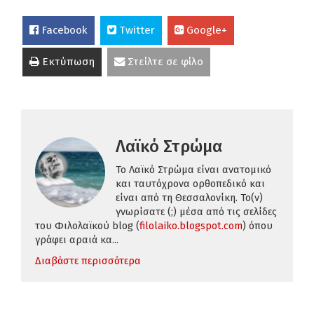
Facebook
Twitter
Google+
Εκτύπωση
Στείλτε σε φίλο
Λαϊκό Στρώμα
Το Λαϊκό Στρώμα είναι ανατομικό
και ταυτόχρονα ορθοπεδικό και
είναι από τη Θεσσαλονίκη. Το(ν)
γνωρίσατε (;) μέσα από τις σελίδες
του Φιλολαϊκoύ blog (
filolaiko.blogspot.com
) όπου
γράφει αραιά κα...
Διαβάστε περισσότερα