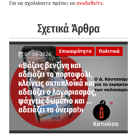
Για να σχολιάσετε πρέπει να
συνδεθείτε
.
Σχετικά Άρθρα
Επικαιρότητα
Πολιτικά
07-08-2026
«Βάζεις βενζίνη και
αδειάζει το πορτοφόλι,
κλείνεις ακτοπλοϊκά και
αδειάζει ο λογαριασμός,
ψάχνεις δωμάτιο και …
αδειάζει το όνειρο!»
Κατιούσα