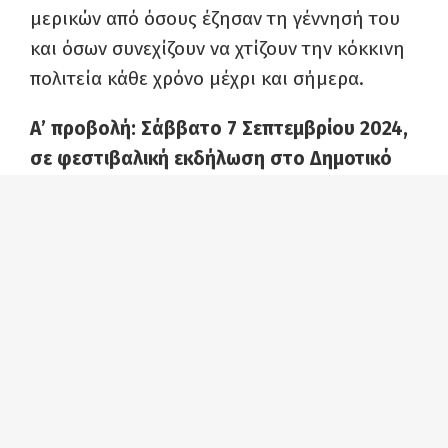
μερικών από όσους έζησαν τη γέννησή του
και όσων συνεχίζουν να χτίζουν την κόκκινη
πολιτεία κάθε χρόνο μέχρι και σήμερα.
Α’ προβολή: Σάββατο 7 Σεπτεμβρίου 2024,
σε φεστιβαλική εκδήλωση στο Δημοτικό
Στάδιο Ζωγράφου
Συμμετέχουν οι διατελέσαντες Γραμματείς
του ΚΣ της ΚΝΕ (με χρονολογική
σειρά):
Δημήτρης Γόντικας, Σπύρος
Χαλβατζής, Νίκος Σοφιανός, Θέμης Γκιώνης,
Γιάννης Πρωτούλης, Θοδωρής Χιώνης, Νίκος
Αμπατιέλος, Θοδωρής Κωτσαντής.
Ακόμη συμμετέχουν (με αλφαβητική σειρά)