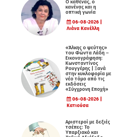
Ο καθένας, ο
κανένας και η
οπτική γωνία
06-08-2026 |
Λιάνα Κανέλλη
«Άλκης ο ψεύτης»
του Φώντα Λάδη –
Εικονογράφηση:
Κωνσταντίνος
Ρουγγέρης | Ξανά
στην κυκλοφορία με
νέο τόμο από τις
εκδόσεις
«Σύγχρονη Εποχή»
06-08-2026 |
Κατιούσα
Αριστεροί με δεξιές
τσέπες: Το
Υπαρξιακό και