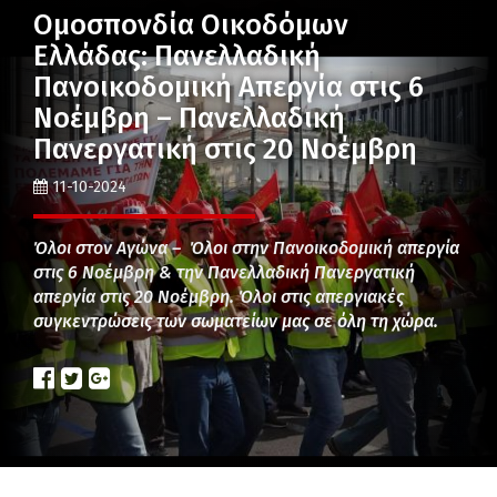
Ομοσπονδία Οικοδόμων
Ελλάδας: Πανελλαδική
Πανοικοδομική Απεργία στις 6
Νοέμβρη – Πανελλαδική
Πανεργατική στις 20 Νοέμβρη
11-10-2024
Όλοι στον Αγώνα – Όλοι στην Πανοικοδομική απεργία
στις 6 Νοέμβρη & την Πανελλαδική Πανεργατική
απεργία στις 20 Νοέμβρη. Όλοι στις απεργιακές
συγκεντρώσεις των σωματείων μας σε όλη τη χώρα.