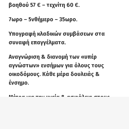
βοηθού 57
Є
– τεχνίτη 60
Є
.
7ωρο – 5νθήμερο – 35ωρο.
Υπογραφή κλαδικών συμβάσεων στα
συναφή επαγγέλματα.
Αναγνώριση & διανομή των «υπέρ
αγνώστων» ενσήμων για όλους τους
οικοδόμους. Κάθε μέρα δουλειάς &
ένσημο.
Μέτρα για την υγεία & ασφάλεια στους
χώρους δουλειάς.
Προστασία από τις ανατιμήσεις,
κατάργηση του ΦΠΑ στα είδη πλατιάς