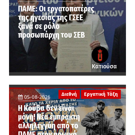
ΠΑΜΕ: Οι εργατοπατέρες
της ηγεσίας της ΓΣΕΕ
ξανά σε ρόλο
προσωπάρχη του ΣΕΒ
Κατιούσα
Διεθνή
Εργατική Τάξη
05-08-2026
Η Κούβα δεν είναι
μόνη! Νέα έμπρακτη
αλληλεγγύη από το
ΠΑΜΕ στον ηρωικό