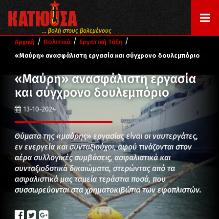
... βολή στους βολεμένους
/
/
/
Αρχική
Πολιτικά
Εργατική Τάξη
«Μαύρη» ανασφάλιστη εργασία και σύγχρονο δουλεμπόριο
«Μαύρη» ανασφάλιστη εργασία
και σύγχρονο δουλεμπόριο
13-10-2024
Θύματα της «μαύρης» εργασίας είναι οι ναυτεργάτες,
εν ενεργεία και συνταξιούχοι, αφού τινάζονται στον
αέρα συλλογικές συμβάσεις, ασφαλιστικά και
συνταξιοδοτικά δικαιώματα, στερώντας από τα
ασφαλιστικά μας ταμεία τεράστια ποσά, που
συσσωρεύονται στα χρηματοκιβώτια των εφοπλιστών.