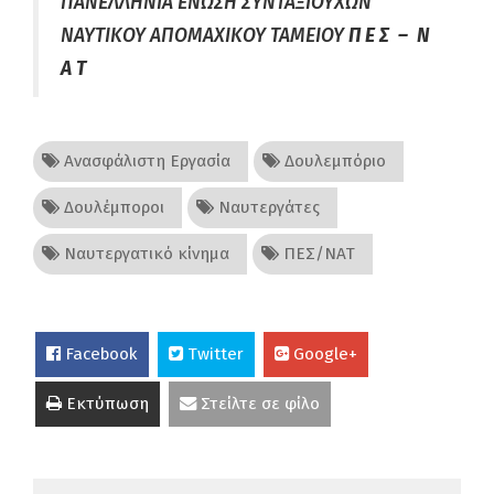
ΠΑΝΕΛΛΗΝΙΑ ΕΝΩΣΗ ΣΥΝΤΑΞΙΟΥΧΩΝ
ΝΑΥΤΙΚΟΥ ΑΠΟΜΑΧΙΚΟΥ ΤΑΜΕΙΟΥ
Π Ε Σ – Ν
Α Τ
Ανασφάλιστη Εργασία
Δουλεμπόριο
Δουλέμποροι
Ναυτεργάτες
Ναυτεργατικό κίνημα
ΠΕΣ/ΝΑΤ
Facebook
Twitter
Google+
Εκτύπωση
Στείλτε σε φίλο