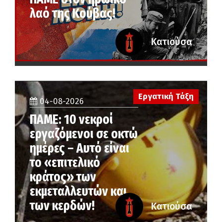
λαό της Κούβας!
Κατιούσα
Εργατική Τάξη
04-08-2026
ΠΑΜΕ: 10 νεκροί
εργαζόμενοι σε οκτώ
ημέρες – Αυτό είναι
το «επιτελικό
κράτος» των
εκμεταλλευτών και
των κερδών!
Κατιούσα