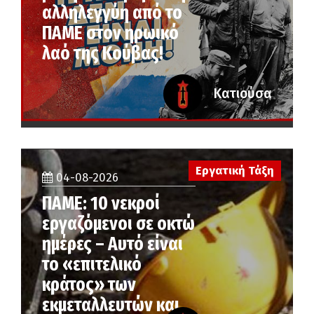
αλληλεγγύη από το
ΠΑΜΕ στον ηρωικό
λαό της Κούβας!
Κατιούσα
Εργατική Τάξη
04-08-2026
ΠΑΜΕ: 10 νεκροί
εργαζόμενοι σε οκτώ
ημέρες – Αυτό είναι
το «επιτελικό
κράτος» των
εκμεταλλευτών και