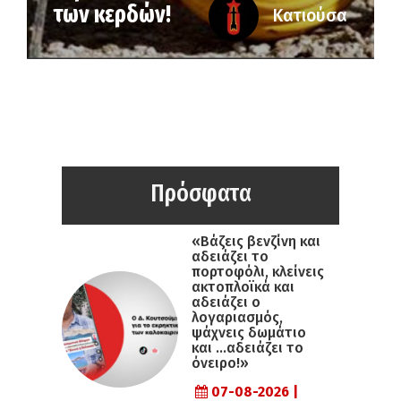
των κερδών!
Κατιούσα
Πρόσφατα
«Βάζεις βενζίνη και
αδειάζει το
πορτοφόλι, κλείνεις
ακτοπλοϊκά και
αδειάζει ο
λογαριασμός,
ψάχνεις δωμάτιο
και …αδειάζει το
όνειρο!»
07-08-2026 |