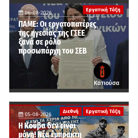
Εργατική Τάξη
06-08-2026
ΠΑΜΕ: Οι εργατοπατέρες
της ηγεσίας της ΓΣΕΕ
ξανά σε ρόλο
προσωπάρχη του ΣΕΒ
Κατιούσα
Διεθνή
Εργατική Τάξη
05-08-2026
Η Κούβα δεν είναι
μόνη! Νέα έμπρακτη